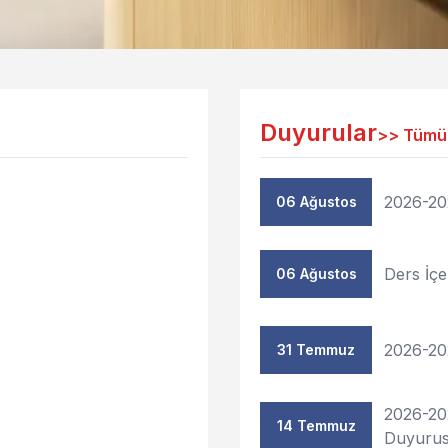
Duyurular
>>
Tümü
2026-20
06 Ağustos
Ders İçe
06 Ağustos
2026-20
31 Temmuz
2026-20
14 Temmuz
Duyuru