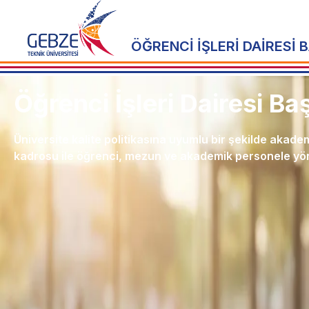
ÖĞRENCİ İŞLERİ DAİRESİ 
Öğrenci İşleri Dairesi Ba
Üniversite kalite politikasına uyumlu bir şekilde akad
kadrosu ile öğrenci, mezun ve akademik personele yöne