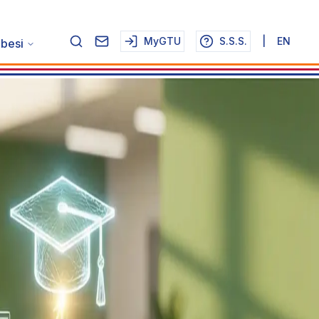
MyGTU
S.S.S.
|
EN
ubesi