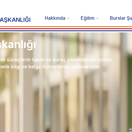
Hakkında
Eğitim
Burslar Ş
BAŞKANLIĞI
şkanlığı
emik süreçlerin takibi ve süreç yönetiminde uzman
lik bilgi ve belge hizmetlerini sunmaktadır.