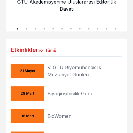
GTÜ Akademisyenine Uluslararası Editörlük
Daveti
Etkinlikler
>>
Tümü
V. GTÜ Biyomühendislik
21 Mayıs
Mezuniyet Günleri
Biyogirişimcilik Günü
28 Mart
BioWomen
06 Mart