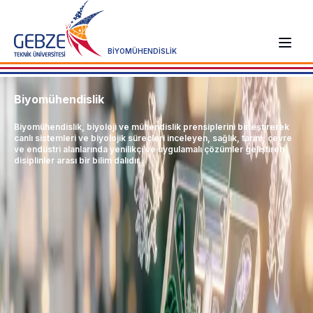
BİYOMÜHENDİSLİK
Biyomühendislik
Biyomühendislik, biyoloji ve mühendislik prensiplerini birleştirerek
canlı sistemleri ve biyolojik süreçleri inceleyen, sağlık, tarım, çevre
ve endüstri alanlarında yenilikçi ve uygulamalı çözümler geliştiren
disiplinler arası bir bilim dalıdır.