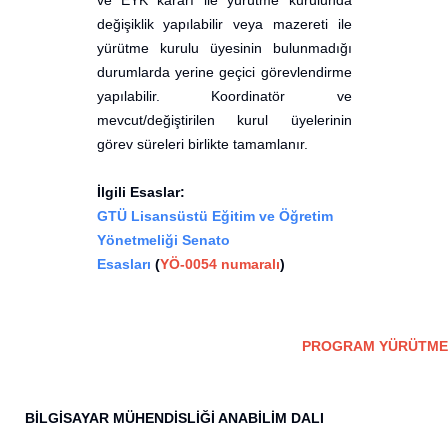
ve EYK kararı ile yürütme kurulunda
değişiklik yapılabilir veya mazereti ile
yürütme kurulu üyesinin bulunmadığı
durumlarda yerine geçici görevlendirme
yapılabilir. Koordinatör ve
mevcut/değiştirilen kurul üyelerinin
görev süreleri birlikte tamamlanır.
İlgili Esaslar:
GTÜ Lisansüstü Eğitim ve Öğretim
Yönetmeliği Senato
Esasları
(
YÖ-0054 numaralı
)
PROGRAM YÜRÜTME 
BİLGİSAYAR MÜHENDİSLİĞİ ANABİLİM DALI