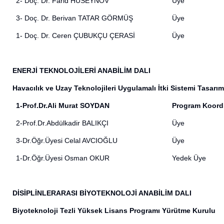
2- Doç. Dr. Farid HUSEYNOV
Üye
3-
Doç. Dr. Berivan TATAR GÖRMÜŞ
Üye
1-
Doç. Dr. Ceren ÇUBUKÇU ÇERASİ
Üye
ENERJİ TEKNOLOJİLERİ ANABİLİM DALI
Havacılık ve Uzay Teknolojileri Uygulamalı İtki Sistemi Tasa
1-Prof.Dr.Ali Murat SOYDAN
Program Koord
2-Prof.Dr.Abdülkadir BALIKÇI
Üye
3-Dr.Öğr.Üyesi Celal AVCIOĞLU
Üye
1-Dr.Öğr.Üyesi Osman OKUR
Yedek Üye
DİSİPLİNLERARASI BİYOTEKNOLOJİ ANABİLİM DALI
Biyoteknoloji Tezli Yüksek Lisans Programı Yürütme Kurulu