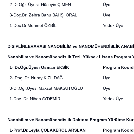
2-Dr.Öğr. Üyesi Hüseyin ÇİMEN
Üye
3-Doç.Dr. Zehra Banu BAHŞİ ORAL
Üye
1-Doç.Dr.Mehmet ÖZBİL
Yedek Üye
DİSİPLİNLERARASI NANOBİLİM ve NANOMÜHENDİSLİK ANABİ
Nanobilim ve Nanomühendislik Tezli Yüksek Lisans Program 
1
- Dr.Öğr.Üyesi Osman EKSİK
Program Koord
2-
Doç. Dr. Nuray KIZILDAĞ
Üye
3-
Dr.Öğr.Üyesi Maksut MAKSUTOĞLU
Üye
1-
Doç. Dr. Nihan AYDEMİR
Yedek Üye
Nanobilim ve Nanomühendislik Doktora Program Yürütme Kur
1-
Prof.Dr.Leyla ÇOLAKEROL ARSLAN
Program Koord