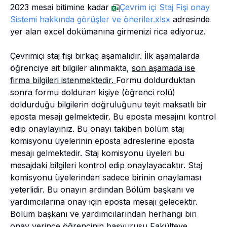
2023 mesai bitimine kadar
Çevrim içi Staj Fişi onay
Sistemi hakkında görüşler ve öneriler.xlsx
adresinde
yer alan excel dokümanına girmenizi rica ediyoruz.
Çevrimiçi staj fişi birkaç aşamalıdır. İlk aşamalarda
öğrenciye ait bilgiler alınmakta,
son aşamada ise
firma bilgileri istenmektedir.
Formu doldurduktan
sonra formu dolduran kişiye (öğrenci rolü)
doldurduğu bilgilerin doğruluğunu teyit maksatlı bir
eposta mesajı gelmektedir. Bu eposta mesajını kontrol
edip onaylayınız. Bu onayı takiben bölüm staj
komisyonu üyelerinin eposta adreslerine eposta
mesajı gelmektedir. Staj komisyonu üyeleri bu
mesajdaki bilgileri kontrol edip onaylayacaktır. Staj
komisyonu üyelerinden sadece birinin onaylaması
yeterlidir. Bu onayın ardından Bölüm başkanı ve
yardımcılarına onay için eposta mesajı gelecektir.
Bölüm başkanı ve yardımcılarından herhangi biri
onay verince öğrencinin başvurusu Fakülteye