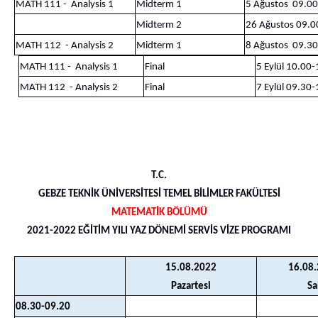
MATH 111 - Analysis 1
Midterm 1
5 Ağustos 09.0
Midterm 2
26 Ağustos 09.0
MATH 112 - Analysis 2
Midterm 1
8 Ağustos 09.3
MATH 111 - Analysis 1
Final
5 Eylül 10.00
MATH 112 - Analysis 2
Final
7 Eylül 09.30
T.C.
GEBZE TEKNİK ÜNİVERSİTESİ TEMEL BİLİMLER FAKÜLTESİ
MATEMATİK BÖLÜMÜ
2021-2022 EĞİTİM YILI YAZ DÖNEMİ SERVİS VİZE PROGRAMI
15.08.2022
16.08
Pazartesi
Sa
08.30-09.20