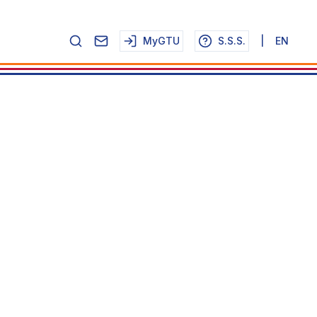
MyGTU
S.S.S.
|
EN