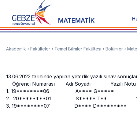
H
MATEMATİK
Akademik
Fakülteler
Temel Bilimler Fakültesi
Bölümler
Mate
13.06.2022 tarihinde yapılan yeterlik yazılı sınav sonuçlar
Öğrenci Numarası Adı Soyadı Y
1. 19********06 A**** G***
2. 20********01 S***** T*
3. 19********07 D**** D********* Sı