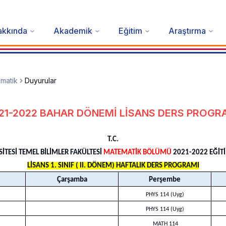
akkında
Akademik
Eğitim
Araştırma
matik
Duyurular
21-2022 BAHAR DÖNEMİ LİSANS DERS PROGR
T.C.
İTESİ TEMEL BİLİMLER FAKÜLTESİ
MATEMATİK BÖLÜMÜ
2021-2022 EĞİT
LİSANS 1. SINIF ( II. DÖNEM) HAFTALIK DERS PROGRAMI
Çarşamba
Perşembe
PHYS 114 (Uyg)
PHYS 114 (Uyg)
MATH 114