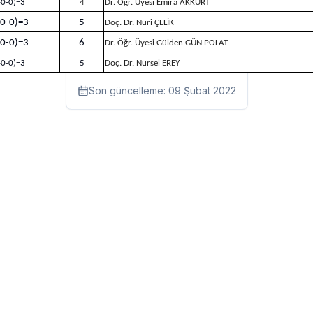
-0-0)=3
4
Dr. Öğr. Üyesi Emira AKKURT
-0-0)=3
5
Doç. Dr. Nuri ÇELİK
-0-0)=3
6
Dr. Öğr. Üyesi Gülden GÜN POLAT
-0-0)=3
5
Doç. Dr. Nursel EREY
Son güncelleme:
09 Şubat 2022