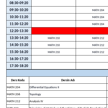
08:30-09:20
09:30-10:20
MATH 204
10:30-11:20
MATH 204
11:30-12:20
MATH 204
12:20-13:30
13:30-14:20
MATH 210
MATH 212
14:30-15:20
MATH 210
MATH 212
15:30-16:20
MATH 210
MATH 212
16:30-17:20
17:30-18:20
Ders Kodu
Dersin Adı
MATH 204
Differential Equations II
MATH 206
Topology
MATH 212
Analysis IV