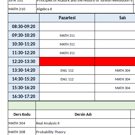
SSTR 102
Principles of Atatürk and the History of Turkish Revolution II
MATH 210
Algebra II
Pazartesi
Salı
08:30-09:20
09:30-10:20
MATH 311
10:30-11:20
MATH 311
11:30-12:20
MATH 311
12:20-13:30
13:30-14:20
ENG 112
MATH 304
14:30-15:20
ENG 112
MATH 304
15:30-16:20
MATH 304
16:30-17:20
Ders Kodu
Dersin Adı
MATH 304
Real Analysis II
MATH 308
Probability Theory