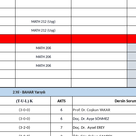
MATH 212 (Uyg)
MATH 212 (Uyg)
MATH 206
MATH 206
MATH 206
2.Yıl - BAHAR Yarıyılı
(T-U-L) K
AKTS
Dersin Soru
(3-0-0)
6
Prof. Dr. Coşkun YAKAR
(3-0-0)
6
Doç. Dr. Ayşe SÖNMEZ
(3-2-0)
7
Doç. Dr. Aysel EREY