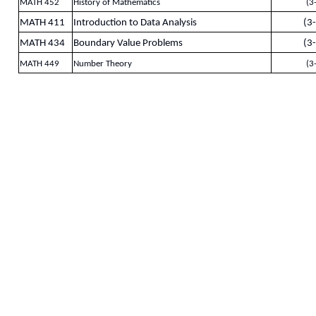
MATH 452
History of Mathematics
(3
MATH 411
Introduction to Data Analysis
(3
MATH 434
Boundary Value Problems
(3
MATH 449
Number Theory
(3