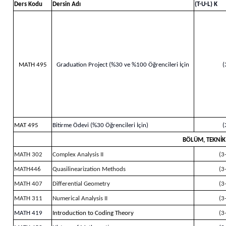
Ders Kodu
Dersin Adı
(T-U-L) K
MATH 495
Graduation Project (%30 ve %100 Öğrencileri İçin
(
MAT 495
Bitirme Ödevi (%30 Öğrencileri İçin)
(
BÖLÜM, TEKNİK
MATH 302
Complex Analysis II
(3
MATH446
Quasilinearization Methods
(3
MATH 407
Differential Geometry
(3
MATH 311
Numerical Analysis II
(3
MATH 419
Introduction to Coding Theory
(3