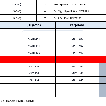
(2-0-0)
2
Zeynep KARADENİZ CISDIK
(3-0-0)
6
Dr. Öğr. Üyesi Hülya ÖZTÜRK
(3-0-0)
7
Prof Dr. Emil NOVRUZ
Çarşamba
Perşembe
MATH 411
MATH 407
MATH 411
MATH 407
MATH 411
MATH 407
MAT 434
MATH 446
MAT 434
MATH 446
MAT 434
MATH 446
ıl / 2. Dönem BAHAR Yarıyılı