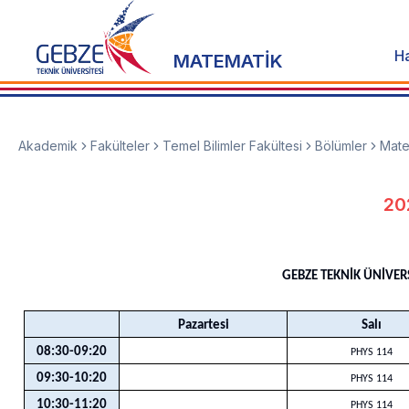
H
MATEMATİK
Akademik
Fakülteler
Temel Bilimler Fakültesi
Bölümler
Mate
20
GEBZE TEKNİK ÜNİVERS
Pazartesi
Salı
08:30-09:20
PHYS 114
09:30-10:20
PHYS 114
10:30-11:20
PHYS 114