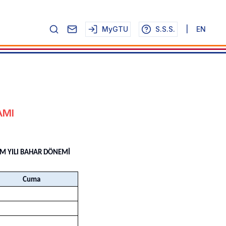
MyGTU
S.S.S.
|
EN
AMI
İM YILI BAHAR DÖNEMİ
Cuma