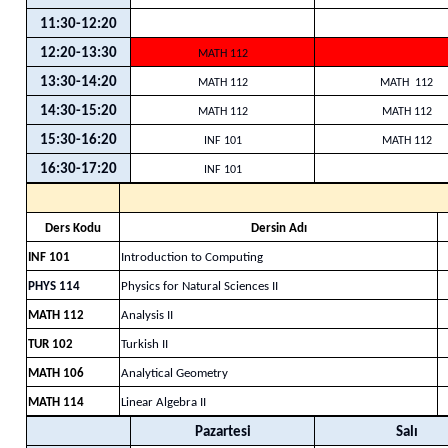
11:30-12:20
12:20-13:30
MATH 112
13:30-14:20
MATH 112
MATH 112
14:30-15:20
MATH 112
MATH 112
15:30-16:20
INF 101
MATH 112
16:30-17:20
INF 101
Ders Kodu
Dersin Adı
INF 101
Introduction to Computing
PHYS 114
Physics for Natural Sciences II
MATH 112
Analysis II
TUR 102
Turkish II
MATH 106
Analytical Geometry
MATH 114
Linear Algebra II
Pazartesi
Salı