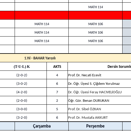
MATH 114
MATH 114
MATH 106
MATH 114
MATH 106
MATH 114
MATH 106
1.Yıl - BAHAR Yarıyılı
(T-U-L) K
AKTS
Dersin Soruml
(2-0-2)
4
Prof. Dr. Necati Ecevit
(3-0-2)
6
Dr. Öğr. Üyesi S. Çiğdem Yorulmaz
(4-2-0)
7
Dr. Öğr. Üyesi Feray HACIVELİOĞLU
(2-0-0)
2
Öğr. Gör. Benan DURUKAN
(3-0-0)
5
Prof. Dr. Sibel ÖZKAN
(3-2-0)
6
Prof. Dr. Mustafa AKKURT
Çarşamba
Perşembe