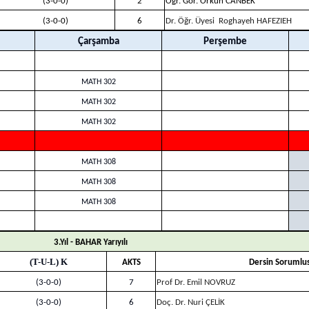
(3-0-0)
2
Öğr. Gör. Orkun CANBEK
(3-0-0)
6
Dr. Öğr. Üyesi
Roghayeh HAFEZIEH
Çarşamba
Perşembe
MATH 302
MATH 302
MATH 302
MATH 308
MATH 308
MATH 308
3.Yıl - BAHAR Yarıyılı
(T-U-L) K
AKTS
Dersin Sorumlu
(3-0-0)
7
Prof Dr. Emil NOVRUZ
(3-0-0)
6
Doç. Dr. Nuri ÇELİK