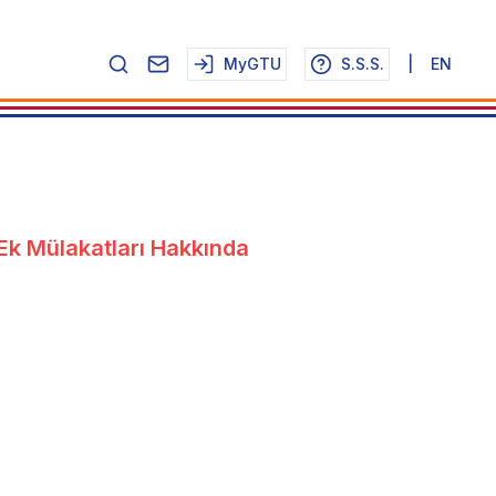
MyGTU
S.S.S.
|
EN
Ek Mülakatları Hakkında