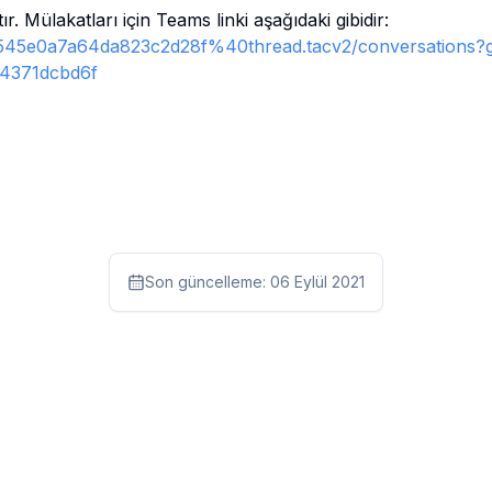
. Mülakatları için Teams linki aşağıdaki gibidir:
1c545e0a7a64da823c2d28f%40thread.tacv2/conversations
4371dcbd6f
Son güncelleme:
06 Eylül 2021