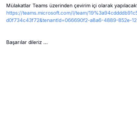
Mülakatlar Teams üzerinden çevirim içi olarak yapılacaktır
https://teams.microsoft.com/l/team/19%3a94cddddb9
d0f734c43f72&tenantId=066690f2-a8a6-4889-852e-12
Başarılar dileriz …