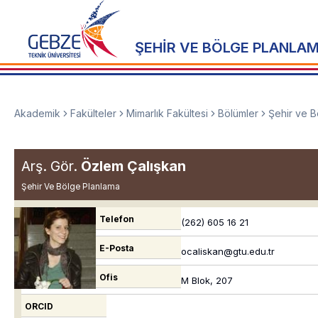
ŞEHİR VE BÖLGE PLANLA
Akademik
Fakülteler
Mimarlık Fakültesi
Bölümler
Şehir ve B
Arş. Gör.
Özlem Çalışkan
Şehir Ve Bölge Planlama
Telefon
(262) 605 16 21
E-Posta
ocaliskan@gtu.edu.tr
Ofis
M Blok, 207
ORCID