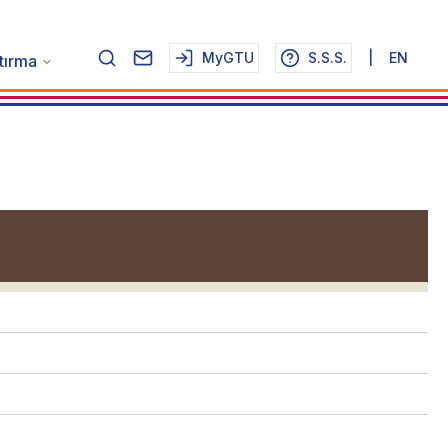
MyGTU
S.S.S.
|
EN
tırma