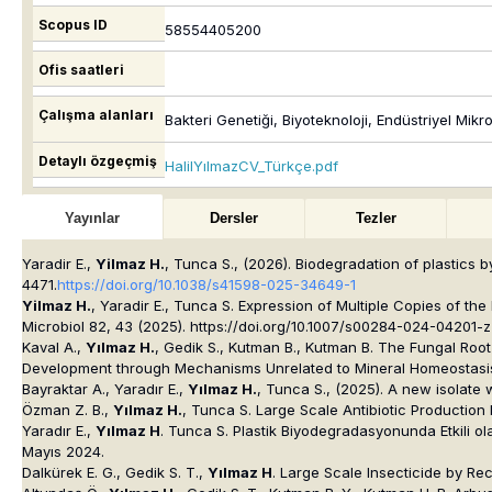
Scopus ID
58554405200
Ofis saatleri
Çalışma alanları
Bakteri Genetiği, Biyoteknoloji, Endüstriyel Mik
Detaylı özgeçmiş
HalilYılmazCV_Türkçe.pdf
Yayınlar
Dersler
Tezler
Yaradir E.,
Yilmaz H.
, Tunca S., (2026). Biodegradation of plastics 
4471.
https://doi.org/10.1038/s41598-025-34649-1
Yilmaz H.
, Yaradir E., Tunca S. Expression of Multiple Copies of t
Microbiol 82, 43 (2025). https://doi.org/10.1007/s00284-024-04201-z
Kaval A.,
Yılmaz H.
, Gedik S., Kutman B., Kutman B. The Fungal Ro
Development through Mechanisms Unrelated to Mineral Homeostasis. 
Bayraktar A., Yaradır E.,
Yılmaz H.
, Tunca S., (2025). A new isolate w
Özman Z. B.,
Yılmaz H.
, Tunca S. Large Scale Antibiotic Productio
Yaradır E.,
Yılmaz H
. Tunca S. Plastik Biyodegradasyonunda Etkili o
Mayıs 2024.
Dalkürek E. G., Gedik S. T.,
Yılmaz H
. Large Scale Insecticide by Re