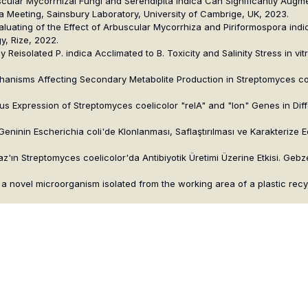
uscular Mycorrhizal Fungi and Serendipita indica Can Significantly Augm
a Meeting, Sainsbury Laboratory, University of Cambrige, UK, 2023.
 Evaluating of the Effect of Arbuscular Mycorrhiza and Piriformospora 
y, Rize, 2022.
ly Reisolated P. indica Acclimated to B. Toxicity and Salinity Stress in 
chanisms Affecting Secondary Metabolite Production in Streptomyces co
gous Expression of Streptomyces coelicolor "relA" and "lon" Genes in Dif
Geninin Escherichia coli'de Klonlanması, Saflaştırılması ve Karakterize E
z'ın Streptomyces coelicolor'da Antibiyotik Üretimi Üzerine Etkisi. Gebze
y a novel microorganism isolated from the working area of a plastic recy