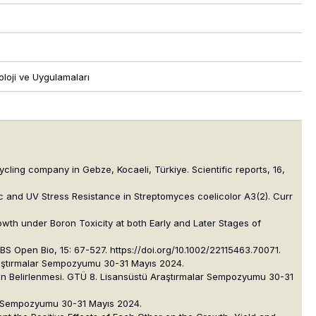
oloji ve Uygulamaları
cling company in Gebze, Kocaeli, Türkiye. Scientific reports, 16,
ic and UV Stress Resistance in Streptomyces coelicolor A3(2). Curr
th under Boron Toxicity at both Early and Later Stages of
EBS Open Bio, 15: 67-527. https://doi.org/10.1002/22115463.70071.
Araştırmalar Sempozyumu 30-31 Mayıs 2024.
inin Belirlenmesi. GTÜ 8. Lisansüstü Araştırmalar Sempozyumu 30-31
lar Sempozyumu 30-31 Mayıs 2024.