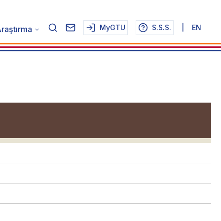
MyGTU
S.S.S.
|
EN
raştırma