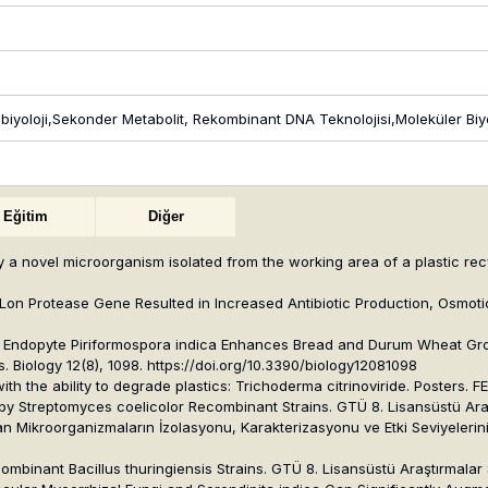
robiyoloji,Sekonder Metabolit, Rekombinant DNA Teknolojisi,Moleküler Biy
Eğitim
Diğer
by a novel microorganism isolated from the working area of a plastic recy
he Lon Protease Gene Resulted in Increased Antibiotic Production, Osmot
ot Endopyte Piriformospora indica Enhances Bread and Durum Wheat Grow
Biology 12(8), 1098. https://doi.org/10.3390/biology12081098
ith the ability to degrade plastics:
Trichoderma citrinoviride
. Posters. F
n by Streptomyces coelicolor Recombinant Strains. GTÜ 8. Lisansüstü 
lan Mikroorganizmaların İzolasyonu, Karakterizasyonu ve Etki Seviyeler
combinant Bacillus thuringiensis Strains. GTÜ 8. Lisansüstü Araştırma