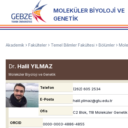
MOLEKÜLER BİYOLOJİ VE
GENETİK
Akademik
Fakülteler
Temel Bilimler Fakültesi
Bölümler
Mole
Dr.
Halil YILMAZ
Moleküler Biyoloji ve Genetik
Telefon
(262) 605 2534
E-Posta
halil.yilmaz@gtu.edu.tr
Ofis
C2 Blok, 118 Moleküler Genetik
ORCID
0000-0003-4886-4855