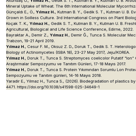
Altundaş Ö.,
Yılmaz H.
, Gedik S. T., Kutman B. Y., Kutman U. B. Arb
Mineral Uptake of Wheat. The 6th International Molecular Mycorrhiz
Günçaldı E., Ö.,
Yılmaz H.
, Kutman B. Y., Gedik S. T., Kutman U. B.
Grown in Soilless Culture. 3rd International Congress on Plant Biolog
Koçak T. K.,
Yılmaz H.
, Gedik S. T., Kutman B. Y., Kutman U. B. Fresh
Agricultural, Biological and Life Science Conference, Edirne, 2022.
Bayraktar A., Demir Z.,
Yılmaz H
., Demir Ğ., Tunca S. Molecular Me
Trabzon, 19-21 April 2019.
Yılmaz H
., Cesur F. M., Oksuz Z. D., Doruk T., Gedik S. T. Heterolo
Biology of Actinomycetes (ISBA 18), 23-27 May 2017, Jeju/KOREA.
Yılmaz H
., Doruk T., Tunca S. Streptomyces coelicolor Putatif "lon" 
Araştırmalar Sempozyumu ve Tanıtım Günleri, 17-18 Mayıs 2017.
Yılmaz H
., Doruk T., Tunca S. Protein Yıkımından Sorumlu Lon Protea
Sempozyumu ve Tanıtım günleri, 14-16 Mayıs 2018.
Yaradir E., Yilmaz H., Tunca S., (2026). Biodegradation of plastics b
4471. https://doi.org/10.1038/s41598-025-34649-1