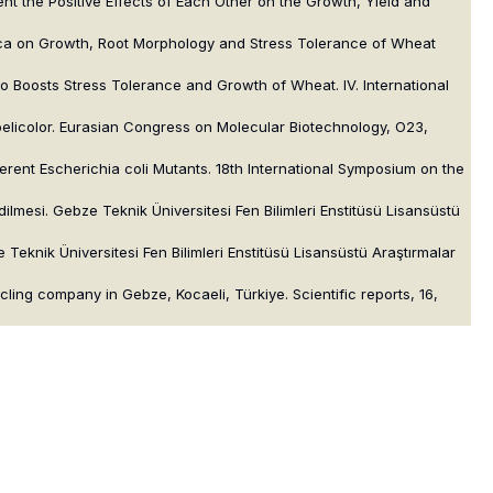
ent the Positive Effects of Each Other on the Growth, Yield and
indica on Growth, Root Morphology and Stress Tolerance of Wheat
vitro Boosts Stress Tolerance and Growth of Wheat. IV. International
elicolor. Eurasian Congress on Molecular Biotechnology, O23,
ferent Escherichia coli Mutants. 18th International Symposium on the
dilmesi. Gebze Teknik Üniversitesi Fen Bilimleri Enstitüsü Lisansüstü
 Teknik Üniversitesi Fen Bilimleri Enstitüsü Lisansüstü Araştırmalar
cling company in Gebze, Kocaeli, Türkiye. Scientific reports, 16,