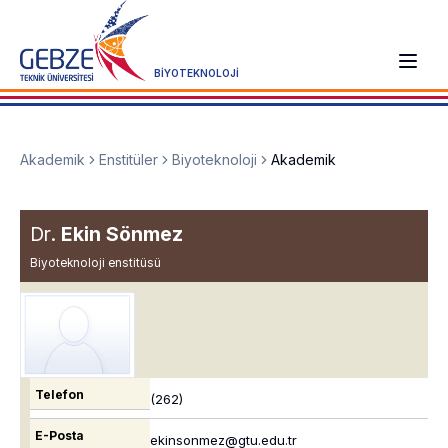
BİYOTEKNOLOJİ
Akademik
Enstitüler
Biyoteknoloji
Akademik
Dr.
Ekin Sönmez
Biyoteknoloji enstitüsü
Telefon
(262)
E-Posta
ekinsonmez@gtu.edu.tr