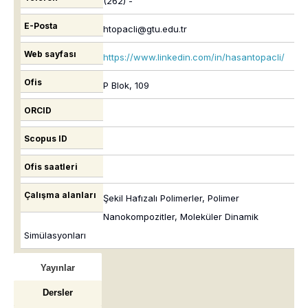
(262) -
E-Posta
htopacli@gtu.edu.tr
Web sayfası
https://www.linkedin.com/in/hasantopacli/
Ofis
P Blok, 109
ORCID
Scopus ID
Ofis saatleri
Çalışma alanları
Şekil Hafızalı Polimerler, Polimer
Nanokompozitler, Moleküler Dinamik
Simülasyonları
Yayınlar
Dersler