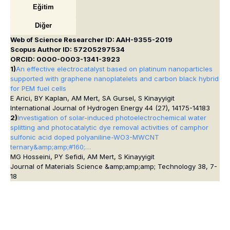
Eğitim
Diğer
Web of Science Researcher ID: AAH-9355-2019
Scopus Author ID: 57205297534
ORCID: 0000-0003-1341-3923
1)
An effective electrocatalyst based on platinum nanoparticles
supported with graphene nanoplatelets and carbon black hybrid
for PEM fuel cells
E Arici, BY Kaplan, AM Mert, SA Gursel, S Kinayyigit
International Journal of Hydrogen Energy 44 (27), 14175-14183
2)
Investigation of solar-induced photoelectrochemical water
splitting and photocatalytic dye removal activities of camphor
sulfonic acid doped polyaniline-WO3-MWCNT
ternary&amp;amp;#160;…
MG Hosseini, PY Sefidi, AM Mert, S Kinayyigit
Journal of Materials Science &amp;amp;amp; Technology 38, 7-
18