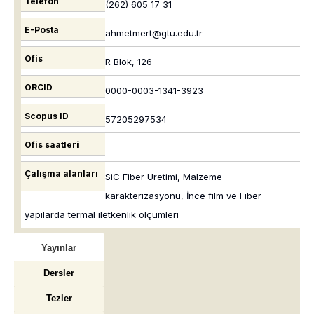
Telefon
(262) 605 17 31
E-Posta
ahmetmert@gtu.edu.tr
Ofis
R Blok, 126
ORCID
0000-0003-1341-3923
Scopus ID
57205297534
Ofis saatleri
Çalışma alanları
SiC Fiber Üretimi, Malzeme
karakterizasyonu, İnce film ve Fiber
yapılarda termal iletkenlik ölçümleri
Yayınlar
Dersler
Tezler