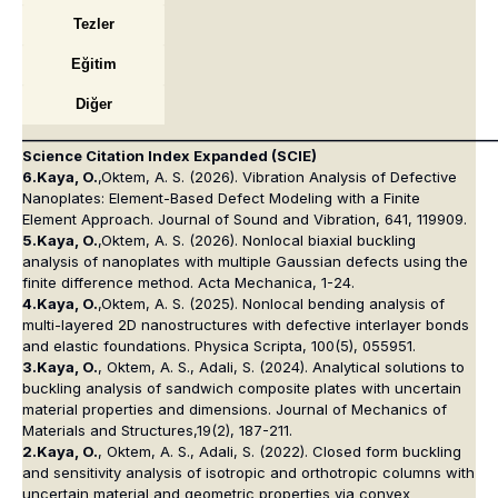
Tezler
Eğitim
Diğer
_______________________________________________________________________
Science Citation Index Expanded (SCIE)
6.Kaya, O.
,Oktem, A. S. (2026). Vibration Analysis of Defective
Nanoplates: Element-Based Defect Modeling with a Finite
Element Approach.
Journal of Sound and Vibration
, 641, 119909.
5.Kaya, O.
,Oktem, A. S. (2026). Nonlocal biaxial buckling
analysis of nanoplates with multiple Gaussian defects using the
finite difference method.
Acta Mechanica
, 1-24.
4.Kaya, O.
,Oktem, A. S. (2025). Nonlocal bending analysis of
multi-layered 2D nanostructures with defective interlayer bonds
and elastic foundations.
Physica Scripta
,
100
(5), 055951.
3.Kaya, O.
, Oktem, A. S., Adali, S. (2024). Analytical solutions to
buckling analysis of sandwich composite plates with uncertain
material properties and dimensions.
Journal of Mechanics of
Materials and Structures
,19(2), 187-211.
2.Kaya, O.
, Oktem, A. S., Adali, S. (2022). Closed form buckling
and sensitivity analysis of isotropic and orthotropic columns with
uncertain material and geometric properties via convex