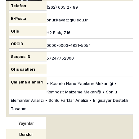
Telefon
(262) 605 27 89
E-Posta
onur.kaya@gtu.edu.tr
Ofis
H2 Blok, Z16
ORCID
0000-0003-4821-5054
Scopus ID
57247752800
Ofis saatleri
Çalışma alanları
• Kusurlu Nano Yapıların Mekaniği •
Kompozit Malzeme Mekaniği • Sonlu
Elemanlar Analizi • Sonlu Farklar Analizi • Bilgisayar Destekli
Tasarım
Yayınlar
Dersler