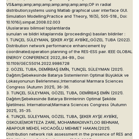
VS&amp;amp;amp;amp;amp;amp;amp;amp;OP in radial
distribution;systems using Matlab graphical user interface GUI.
Simulation Modelling;Practice and Theory, 16(5), 505-518., Doi:
10.1016/j.simpat.2008.02.003
Uluslararası bilimsel toplantılarda
sunulan ve bildiri kitaplarında (proceedings) basılan bildiriler :
1. TUNÇEL SÜLEYMAN, ŞEKER AYŞE AYBİKE,;GÖZEL TUBA (2022).
Distribution network performance enhancement by
coordinated;operation planning of the RES-ESS pair. IEEE GLOBAL
ENERGY CONFERENCE 2022,;84-89., Doi:
10.1109/GEC55014.2022.9986728
2. GÖZEL TUBA, DEMİRBAŞ EMİN, TUNÇEL SÜLEYMAN (2021).
Dağıtım;Şebekesinde Batarya Sistemlerinin Optimal Büyüklük ve
Lokasyonunun Belirlenmesi.;International Marmara Sciences
Congress (Autumn 2021), 36-36.
3. TUNÇEL SÜLEYMAN, GÖZEL TUBA, DEMİRBAŞ EMİN (2021).
Dağıtım;Şebekesinde Batarya Birimlerinin Optimal Şekilde
İşletilmesi. International;Marmara Sciences Congress (Autumn
2021), 35-35.
4. TUNÇEL SÜLEYMAN, GÖZEL TUBA, ŞEKER AYŞE AYBİKE,
OSKOUEİ;MORTEZA ZARE, MOHAMMADIIVATLOO BEHNAM,
ABAPOUR MEHDİ, HOCAOĞLU MEHMET HAKAN;(2021).
Distribution network risk assessment in the presence of RES and