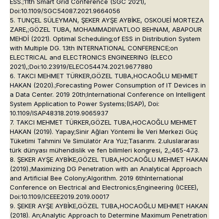
ESS.;11th Smart Grid Conference (SGC 2021),
Doi:10.1109/SGC54087.2021.9664056
5. TUNÇEL SÜLEYMAN, ŞEKER AYŞE AYBİKE, OSKOUEİ MORTEZA
ZARE,;GÖZEL TUBA, MOHAMMADIIVATLOO BEHNAM, ABAPOUR
MEHDİ (2021). Optimal Scheduling;of ESS in Distribution System
with Multiple DG. 13th INTERNATIONAL CONFERENCE;on
ELECTRICAL and ELECTRONICS ENGINEERING (ELECO
2021),;Doi:10.23919/ELECO54474.2021.9677880
6. TAKCI MEHMET TÜRKER,GÖZEL TUBA,HOCAOĞLU MEHMET
HAKAN (2020).;Forecasting Power Consumption of IT Devices in
a Data Center. 2019 20th;International Conference on Intelligent
System Application to Power Systems;(ISAP), Doi:
10.1109/ISAP48318.2019.9065937
7. TAKCI MEHMET TÜRKER,GÖZEL TUBA,HOCAOĞLU MEHMET
HAKAN (2019). Yapay;Sinir Ağları Yöntemi İle Veri Merkezi Güç
Tüketimi Tahmini Ve Simülatör Ara Yüz;Tasarımı. 2.uluslararası
türk dünyası mühendislik ve fen bilimleri kongresi, 2,;465-473.
8. ŞEKER AYŞE AYBİKE,GÖZEL TUBA,HOCAOĞLU MEHMET HAKAN
(2019).;Maximizing DG Penetration with an Analytical Approach
and Artificial Bee Colony;Algorithm. 2019 6thInternational
Conference on Electrical and Electronics;Engineering (ICEEE),
Doi:10.1109/ICEEE2019.2019.00017
9. ŞEKER AYŞE AYBİKE,GÖZEL TUBA,HOCAOĞLU MEHMET HAKAN
(2018). An;Analytic Approach to Determine Maximum Penetration