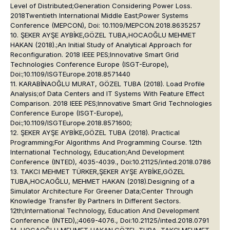
Level of Distributed;Generation Considering Power Loss.
2018Twentieth International Middle East;Power Systems
Conference (MEPCON), Doi: 10.1109/MEPCON.2018.8635257
10. ŞEKER AYŞE AYBİKE,GÖZEL TUBA,HOCAOĞLU MEHMET
HAKAN (2018).;An Initial Study of Analytical Approach for
Reconfiguration. 2018 IEEE PES;Innovative Smart Grid
Technologies Conference Europe (ISGT-Europe),
Doi:;10.1109/ISGTEurope.2018.8571440
11. KARABİNAOĞLU MURAT, GÖZEL TUBA (2018). Load Profile
Analysis;of Data Centers and IT Systems With Feature Effect
Comparison. 2018 IEEE PES;Innovative Smart Grid Technologies
Conference Europe (ISGT-Europe),
Doi:;10.1109/ISGTEurope.2018.8571600;
12. ŞEKER AYŞE AYBİKE,GÖZEL TUBA (2018). Practical
Programming;For Algorithms And Programming Course. 12th
International Technology, Education;And Development
Conference (INTED), 4035-4039., Doi:10.21125/inted.2018.0786
13. TAKCI MEHMET TÜRKER,ŞEKER AYŞE AYBİKE,GÖZEL
TUBA,HOCAOĞLU, MEHMET HAKAN (2018).Designing of a
Simulator Architecture For Greener Data;Center Through
Knowledge Transfer By Partners In Different Sectors.
12th;International Technology, Education And Development
Conference (INTED),;4069-4076., Doi:10.21125/inted.2018.0791