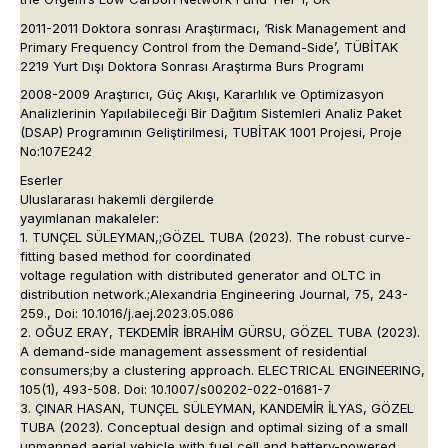
2011-2011 Doktora sonrası Araştırmacı, ‘Risk Management and
Primary Frequency Control from the Demand-Side’, TÜBİTAK
2219 Yurt Dışı Doktora Sonrası Araştırma Burs Programı
2008-2009 Araştırıcı, Güç Akışı, Kararlılık ve Optimizasyon
Analizlerinin Yapılabileceği Bir Dağıtım Sistemleri Analiz Paket
(DSAP) Programının Geliştirilmesi, TUBİTAK 1001 Projesi, Proje
No:107E242
Eserler
Uluslararası hakemli dergilerde
yayımlanan makaleler:
1. TUNÇEL SÜLEYMAN,;GÖZEL TUBA (2023). The robust curve-
fitting based method for coordinated
voltage regulation with distributed generator and OLTC in
distribution network.;Alexandria Engineering Journal, 75, 243-
259., Doi: 10.1016/j.aej.2023.05.086
2. OĞUZ ERAY, TEKDEMİR İBRAHİM GÜRSU, GÖZEL TUBA (2023).
A demand-side management assessment of residential
consumers;by a clustering approach. ELECTRICAL ENGINEERING,
105(1), 493-508. Doi: 10.1007/s00202-022-01681-7
3. ÇINAR HASAN, TUNÇEL SÜLEYMAN, KANDEMİR İLYAS, GÖZEL
TUBA (2023). Conceptual design and optimal sizing of a small
unmanned aerial vehicle with fuel cell and battery-powered