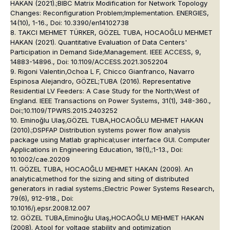
HAKAN (2021).;BIBC Matrix Modification for Network Topology
Changes: Reconfiguration Problem;Implementation. ENERGIES,
14(10), 1-16., Doi: 10.3390/en14102738
8. TAKCI MEHMET TÜRKER, GÖZEL TUBA, HOCAOĞLU MEHMET
HAKAN (2021). Quantitative Evaluation of Data Centers'
Participation in Demand Side;Management. IEEE ACCESS, 9,
14883-14896., Doi: 10.1109/ACCESS.2021.3052204
9. Rigoni Valentin,Ochoa L F, Chicco Gianfranco, Navarro
Espinosa Alejandro, GÖZEL;TUBA (2016). Representative
Residential LV Feeders: A Case Study for the North;West of
England. IEEE Transactions on Power Systems, 31(1), 348-360.,
Doi:;10.1109/TPWRS.2015.2403252
10. Eminoğlu Ulaş,GÖZEL TUBA,HOCAOĞLU MEHMET HAKAN
(2010).;DSPFAP Distribution systems power flow analysis
package using Matlab graphical;user interface GUI. Computer
Applications in Engineering Education, 18(1),;1-13., Doi:
10.1002/cae.20209
11. GÖZEL TUBA, HOCAOĞLU MEHMET HAKAN (2009). An
analytical;method for the sizing and siting of distributed
generators in radial systems.;Electric Power Systems Research,
79(6), 912-918., Doi:
10.1016/j.epsr.2008.12.007
12. GÖZEL TUBA,Eminoğlu Ulaş,HOCAOĞLU MEHMET HAKAN
(2008). A;tool for voltage stability and optimization