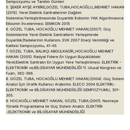
Sempozyumu ve Tanıtım Günleri
5. ŞEKER AYŞE AYBİKE,GÖZEL TUBA,HOCAOĞLU,;MEHMET HAKAN
(2015). Yerel Elektrik Santrallerinin Dağıtım
Sistemine;Yerleştirilmesinde Duyarlılık İndisinin YAK Algoritmasına
Etkisinin İncelenmesi. EEMKON 2015
6. GÖZEL TUBA, HOCAOĞLU MEHMET HAKAN;(2007). Güç
Sistemlerine Yerel Elektrik Santrallerin Yerleşiminde
Duyarlılık;İfadelerinin Kullanımı. EVK 2007 Enerji Verimliliği ve
Kalitesi Sempozyumu, 41-45.
7. GÖZEL TUBA, BALIKÇI ABDULKADİR,;HOCAOĞLU MEHMET
HAKAN (2005). Radyal Fidere En Uygun Büyüklükteki
Yerel;Elektrik Santralın En Uygun Yere Yerleştirilmesi. ELEKTRİK -
ELEKTRONİK ve;BİLGİSAYAR MÜHENDİSLİĞİ 11. Ulusal Kongresi ve
Fuarı, 362-366.
8. GÖZEL TUBA, HOCAOĞLU MEHMET HAKAN;(2004). Güç Sistem
Analizi İçin Grafik Kullanıcı Arabirimi. ELECO 2004 ELEKTRİK;-
ELEKTRONİK ve BİLGİSAYAR MÜHENDİSLİĞİ SEMPOZYUMU, 301-
305.
9. HOCAOĞLU MEHMET HAKAN, GÖZEL TUBA;(2001). Nesneye
Yönelik Programlama ile Güç Sistem Analizi. ELEKTRİK
-;ELEKTRONİK ve BİLGİSAYAR MÜHENDİSLİĞİ