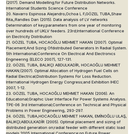
(2017). Demand Modelling;for Future Distribution Networks.
International Students Science Conference
20. Navarro Espinosa Alejandro,Ochoa L F,GÖZEL TUBA,Shaw
Rita,;Randles Dan (2015). Data analysis of LV networks
Determination of key;parameters from one year of monitoring
over hundreds of UKLV feeders. 23rd;International Conference
on Electricity Distribution
21. GÖZEL TUBA, HOCAOĞLU MEHMET HAKAN (2007). Optımal
Placement;And Sızıng Ofdıstrıbuted Generators In Radıal System.
5th Internatıonal;Conference On Electrıcal And Electronıcs
Engıneerıng (ELECO 2007), 127-131.
22. GÖZEL TUBA, BALIKÇI ABDULKADİR, HOCAOĞLU MEHMET
HAKAN;(2007). Optimal Allocation of Hydrogen Fuel Cells on
Radial Electrical;Distribution Systems For Loss Reduction.
International Hydrogen Energy Congress;and Exhibition IHEC
2007, 1-12.
23. GÖZEL TUBA, HOCAOĞLU MEHMET HAKAN (2006). An
Educatıonal;Graphıc User Interface For Power Systems Analysıs.
TPE-06 3rd International;Conference on Technical and Physical
Problems in Power Engineering, 293-297.
24. GÖZEL TUBA,HOCAOĞLU MEHMET HAKAN, EMİNOĞLU ULAŞ,
BALIKÇI;ABDULKADİR (2005). Optimal placement and sizing of
distributed generation on;radial feeder with different static load
models.2005 International Conference;on Future Power