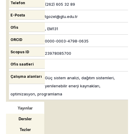
Telefon
(262) 605 32 89
E-Posta
tgozel@gtu.edu.tr
Ofis
, EM131
ORCID
0000-0003-4798-0635
Scopus ID
23978085700
Ofis saatleri
Çalışma alanları
Güç sistem analizi, dağıtım sistemleri,
yenilenebilir enerji kaynakları,
optimizasyon, programlama
Yayınlar
Dersler
Tezler