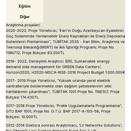
Eğitim
Diğer
Araştırma projeleri:
2020-2022. Proje Yöneticisi, ‘İran'ın Doğu Azerbeycan Eyaletinin
Güç Sisteminde Yenilenebilir Enerji Kaynakları ile Enerji Depolama
Sistemlerin Planlanması”, TÜBİTAK 2535 - İran Bilim, Araştırma ve
Teknoloji Bakanlığı(MSRT) ile İkili İşbirliği Programı; Proje No.
119N712, Proje Bütçesi 83.200TL
2016- 2022, Deneyimli Araştırıcı (ER), Sustainable energy
demand side management for GREEN Data Centers’,
Horizon2020, H2020-MSCA-RISE-2016 Project Budget 1.000.000€
2017- 2019 Proje Yöneticisi, ‘Yüksek oranda yerel elektrik
santralleriyle beslenmekte olan dağıtım şebekelerinin ;etki
haritalarının çıkarılması”, TÜBİTAK 1001 Proje No. 116E107, Proje
Bütçesi 174.430TL
2017-2018 Proje Yöneticisi, ‘Pratik Uygulamalarla Programlama”,
GTU BAP 1001, Proje No. G.T.Ü. BAP 2017-A-105-58, Proje
Bütçesi. 10.000TL
2012-2014 Doktora sonrası Araştırmacı, ‘LV Networks Solutions’,
the Ofgem’s Low Carbon Network Fund Tier 1, UK