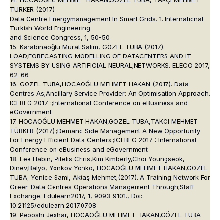
14. HOCAOĞLU MEHMET HAKAN,GÖZEL TUBA, TAKÇI MEHMET
TÜRKER (2017).
Data Centre Energymanagement In Smart Grıds. 1. International
Turkish World Engineering
and Science Congress, 1, 50-50.
15. Karabinaoğlu Murat Salim, GÖZEL TUBA (2017).
LOAD;FORECASTING MODELLING OF DATACENTERS AND IT
SYSTEMS BY USING ARTIFICIAL NEURAL;NETWORKS. ELECO 2017,
62-66.
16. GÖZEL TUBA,HOCAOĞLU MEHMET HAKAN (2017). Data
Centres As;Ancillary Service Provider: An Optimisation Approach.
ICEBEG 2017 :;International Conference on eBusiness and
eGovernment
17. HOCAOĞLU MEHMET HAKAN,GÖZEL TUBA,TAKCI MEHMET
TÜRKER (2017).;Demand Side Management A New Opportunity
For Energy Efficient Data Centers.;ICEBEG 2017 : International
Conference on eBusiness and eGovernment
18. Lee Habin, Pitelis Chris,Kim Kimberly,Choi Youngseok,
Dinev;Balyo, Yonkov Yonko, HOCAOĞLU MEHMET HAKAN,GÖZEL
TUBA, Yenice Sami, Aktaş Mehmet;(2017). A Training Network For
Green Data Centres Operations Management Through;Staff
Exchange. Edulearn2017, 1, 9093-9101., Doi:
10.21125/edulearn.2017.0708
19. Peposhi Jeshar, HOCAOĞLU MEHMET HAKAN,GÖZEL TUBA