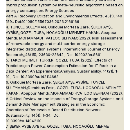
hybrid propulsion system by meta-heuristic algorithms based on
energy consumption. Energy Sources
Part A-Recovery Utilization and Environmental Effects, 45(1), 140-
159., Doi:10.1080/15567036.2023.2166166
4. TUNÇEL SÜLEYMAN, Oskouei Morteza Zare, ŞEKER AYŞE
AYBİKE,;GÖZEL TUBA, HOCAOĞLU MEHMET HAKAN, Abapour
Mehdi, MOHAMMADI-IVATLOO BEHNAM;(2022). Risk assessment
of renewable energy and multi-carrier energy storage
integrated distribution systems. International Journal of Energy
Research,;46(15), 23630-23642., Doi: 10.1002/er.8661
5. TAKCI MEHMET TÜRKER, GÖZEL TUBA (2022). Effects of
Predictors;on Power Consumption Estimation for IT Rack in a
Data Center: An Experimental;Analysis. Sustainability, 14(21), 1-
19., Doi: 10.3390/su142114663
6. Oskouei Morteza Zare, ŞEKER AYŞE AYBİKE, TUNÇEL
SÜLEYMAN,;Demirbaş Emin, GÖZEL TUBA, HOCAOĞLU MEHMET
HAKAN, Abapour Mehdi,;MOHAMMADI-IVATLOO BEHNAM (2022).
A Critical Review on the Impacts of Energy;Storage Systems and
Demand-Side Management Strategies in the Economic
Operation;of Renewable-Based Distribution Network.
Sustainability, 14(4), 1-34., Doi:
10.3390/su14042110
7. ŞEKER AYŞE AYBİKE, GÖZEL TUBA, HOCAOĞLU MEHMET