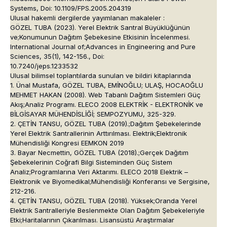
Systems, Doi: 10.1109/FPS.2005.204319
Ulusal hakemli dergilerde yayımlanan makaleler :
GÖZEL TUBA (2023). Yerel Elektrik Santral Büyüklüğünün
ve;Konumunun Dağıtım Şebekesine Etkisinin İncelenmesi.
International Journal of;Advances in Engineering and Pure
Sciences, 35(1), 142-156., Doi:
10.7240/jeps.1233532
Ulusal bilimsel toplantılarda sunulan ve bildiri kitaplarında
1. Ünal Mustafa, GÖZEL TUBA, EMİNOĞLU; ULAŞ, HOCAOĞLU
MEHMET HAKAN (2008). Web Tabanlı Dağıtım Sistemleri Güç
Akış;Analiz Programı. ELECO 2008 ELEKTRİK - ELEKTRONİK ve
BİLGİSAYAR MÜHENDİSLİĞİ; SEMPOZYUMU, 325-329.
2. ÇETİN TANSU, GÖZEL TUBA (2019).;Dağıtım Şebekelerinde
Yerel Elektrik Santrallerinin Arttırılması. Elektrik;Elektronik
Mühendisliği Kongresi EEMKON 2019
3. Bayar Necmettin, GÖZEL TUBA (2018).;Gerçek Dağıtım
Şebekelerinin Coğrafi Bilgi Sisteminden Güç Sistem
Analiz;Programlarına Veri Aktarımı. ELECO 2018 Elektrik –
Elektronik ve Biyomedikal;Mühendisliği Konferansı ve Sergisine,
212-216.
4. ÇETİN TANSU, GÖZEL TUBA (2018). Yüksek;Oranda Yerel
Elektrik Santralleriyle Beslenmekte Olan Dağıtım Şebekeleriyle
Etki;Haritalarının Çıkarılması. Lisansüstü Araştırmalar