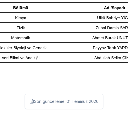
Bölümü
Adı/Soyadı
Kimya
Ülkü Bahriye YİĞ
Fizik
Zuhal Damla SA
Matematik
Ahmet Burak UNU
eküler Biyoloji ve Genetik
Feyyaz Tarık YARD
Veri Bilimi ve Analitiği
Abdullah Selim Ç
Son güncelleme:
01 Temmuz 2026