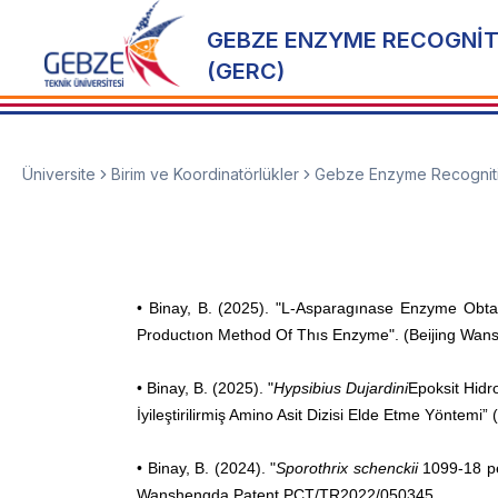
GEBZE ENZYME RECOGNİT
(GERC)
Üniversite
Birim ve Koordinatörlükler
Gebze Enzyme Recogniti
• Binay, B. (2025). "L-Asparagınase Enzyme Ob
Productıon Method Of Thıs Enzyme". (Beijing Wa
• Binay, B. (2025). "
Hypsibius Dujardini
Epoksit Hidro
İyileştirilirmiş Amino Asit Dizisi Elde Etme Yönte
• Binay, B. (2024). "
Sporothrix schenckii
1099-18 pe
Wanshengda Patent,PCT/TR2022/050345