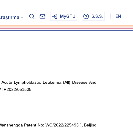
MyGTU
S.S.S.
|
EN
raştırma
Acute Lymphoblastıc Leukemıa (All) Dısease And
T/TR2022/051505.
g Wanshengda Patent No: WO/2022/225493 ), Beijing