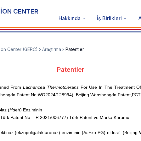
İON CENTER
Hakkında
İş Birlikleri
A
on Center (GERC)
Araştırma
Patentler
Patentler
taıned From
Lachancea Thermotolerans
For Use In The Treatment Of 
nshengda Patent No:WO2024/128994), Beijing Wanshengda Patent,PC
laz (
Hd
eh) Enziminin
mi” (Türk Patent No: TR 2021/006777).Türk Patent ve Marka Kurumu.
ktinaz (ekzopoligalakturonaz) enziminin (
Ss
Exo-PG) eldesi". (Beijin