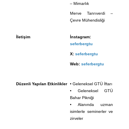
– Mimarlık
Merve Tanrıverdi –
Çevre Mühendisliği
İletişim
İnstagram:
seferbergtu
X:
seferbergtu
Web:
seferbergtu
Düzenli Yapılan Etkinlikler
• Geleneksel GTÜ İftarı
• Geleneksel GTÜ
Bahar Pikniği
• Alanında uzman
isimlerle seminerler ve
zirveler