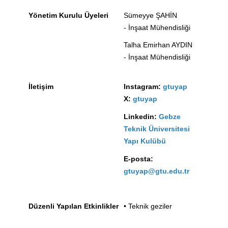
Yönetim Kurulu Üyeleri
Sümeyye ŞAHİN
- İnşaat Mühendisliği
Talha Emirhan AYDIN
- İnşaat Mühendisliği
İletişim
Instagram:
gtuyap
X:
gtuyap
Linkedin:
Gebze
Teknik Üniversitesi
Yapı Kulübü
E-posta:
gtuyap@gtu.edu.tr
Düzenli Yapılan Etkinlikler
• Teknik geziler