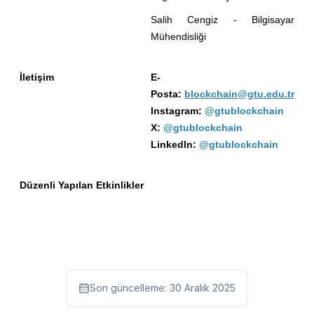
Salih Cengiz - Bilgisayar
Mühendisliği
İletişim
E-
Posta:
blockchain@gtu.edu.tr
Instagram:
@gtublockchain
X:
@gtublockchain
Linkedln:
@gtublockchain
Düzenli Yapılan Etkinlikler
Son güncelleme:
30 Aralık 2025