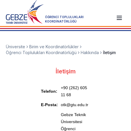
ÖĞRENCİ TOPLULUKLARI
KOORDİNATÖRLÜĞÜ
Üniversite
Birim ve Koordinatörlükler
Öğrenci Toplulukları Koordinatörlüğü
Hakkında
İletişim
İletişim
+90 (262) 605
Telefon:
11 68
E-Posta:
otk@gtu.edu.tr
Gebze Teknik
Üniversitesi
Öğrenci