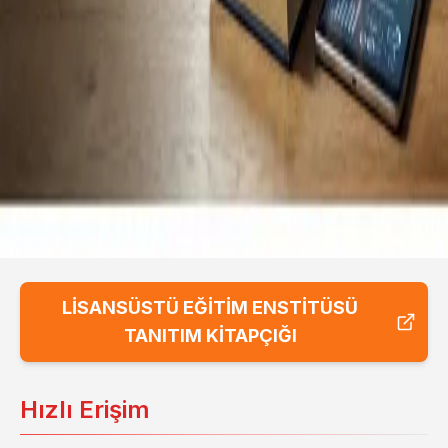
LİSANSÜSTÜ EĞİTİM ENSTİTÜSÜ
TANITIM KİTAPÇIĞI
Hızlı Erişim