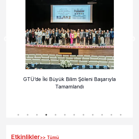
stü
GTÜ’de İki Büyük Bilim Şöleni Başarıyla
Sayı
raya
Tamamlandı
Etkinlikler
>>
Tümü