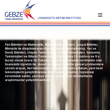
LİSANSÜSTÜ EĞİTİM ENSTİTÜSÜ
Lisansüstü Eğitim Enstitüsü
Fen Bilimleri ve Matematik, Mühendislik Bilimleri, Sosyal Bilimler,
Mimarlık ile disiplinlerarası Biyoteknoloji, Nanoteknoloji, Yer ve
Deniz Bilimleri, Ulaşım Teknolojileri, Enerji Teknolojileri, Savunma
Teknolojileri ve Bilişim Teknolojileri alanlarında 24 doktora ve 9 u
tezsiz olmak üzere 50 Yüksek Lisans programında verilmekte olan
lisansüstü öğretim ile; ulusal ve küresel ölçekte güncel problemlere
çözüm arayan, ileri teknolojileri araştırmalarında kullanan, yeni nesil
teknolojilerin geliştirilmesine katkı sunan, girişimci, toplumsal
sorumluluk sahibi, çevreye duyarlı uluslararası standartlarda
araştırmacılar yetiştirilmektedir.