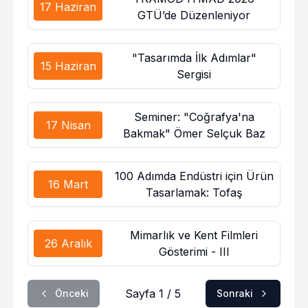
17 Haziran
GTÜ’de Düzenleniyor
"Tasarımda İlk Adımlar"
15 Haziran
Sergisi
Seminer: "Coğrafya'na
17 Nisan
Bakmak" Ömer Selçuk Baz
100 Adımda Endüstri için Ürün
16 Mart
Tasarlamak: Tofaş
Mimarlık ve Kent Filmleri
26 Aralık
Gösterimi - III
Sayfa 1 / 5
Önceki
Sonraki