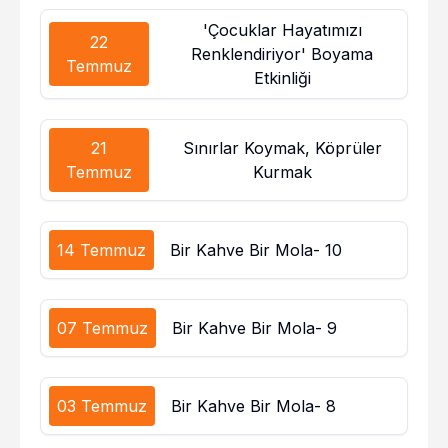
'Çocuklar Hayatımızı
22
Renklendiriyor' Boyama
Temmuz
Etkinliği
21
Sınırlar Koymak, Köprüler
Temmuz
Kurmak
14 Temmuz
Bir Kahve Bir Mola- 10
07 Temmuz
Bir Kahve Bir Mola- 9
03 Temmuz
Bir Kahve Bir Mola- 8