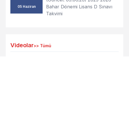
Bahar Dönemi Lisans D Sınavı
05 Haziran
Takvimi
Videolar
>>
Tümü
Neden GTÜ YBS?
İletişim
© Gebze Teknik Üniversitesi Rektörlüğü, 41400,
Gebze/KOCAELİ–Telefon (262) 605 10 00–Faks
(262) 653 84 90–Kep gtu@hs01.kep.tr