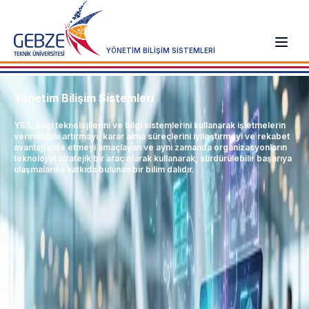
YÖNETİM BİLİŞİM SİSTEMLERİ
Yönetim Bilişim Sistemleri
YBS, bilgi teknolojilerini ve bilgi sistemlerini kullanarak işletmelerin
verimliliğini artırmayı, karar alma süreçlerini iyileştirmeyi ve rekabet
avantajı elde etmeyi amaçlayan ve aynı zamanda organizasyonların
teknolojiyi stratejik bir araç olarak kullanarak, sürdürülebilir başarıya
ulaşmalarına katkıda bulunan bir bilim dalıdır.