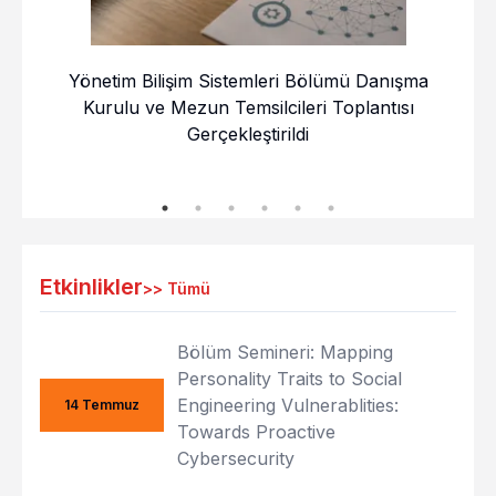
Yönetim Bilişim Sistemleri Bölümü Danışma
20
Kurulu ve Mezun Temsilcileri Toplantısı
YB
Gerçekleştirildi
Etkinlikler
>>
Tümü
Bölüm Semineri: Mapping
Personality Traits to Social
Engineering Vulnerablities:
14 Temmuz
Towards Proactive
Cybersecurity