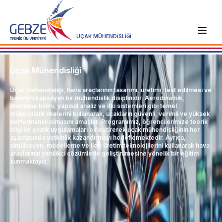
UÇAK MÜHENDİSLİĞİ
Uçak Mühendisliği
Uçak mühendisliği, hava araçlarının tasarımı, üretimi, test edilmesi ve
bakımını kapsayan bir mühendislik disiplinidir. Aerodinamik,
malzeme bilimi, yapısal analiz ve itki sistemleri gibi temel
mühendislik ilkelerini kullanarak, uçakların güvenli, verimli ve yüksek
performanslı olmasını amaçlar. Programımız, öğrencilerimize teorik
bilgi ile pratik uygulamaları birleştirerek uçak mühendisliğinin her
aşamasında yetkinlik kazandırmayı hedeflemektedir. Ayrıca,
simülasyon, modelleme ve ileri üretim teknolojilerini kullanarak hava
araçlarının yenilikçi çözümlerle geliştirilmesine yönelik bir eğitim
sunmaktayız.