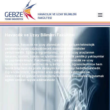
HAVACILIK VE UZAY BİLİMLERİ
FAKÜLTESİ
Havacılık ve Uzay Bilimleri Fakültesi
Amacımız, havacılık ve uzay alanındaki hızla gelişen teknolojik
yeniliklere uyum sağlayabilecek donanımlı mühendisler
yetiştirmektir. Eğitim programlarımız, uçak ve uzay araçlarının
tasarımı, üretimi, bakımı ve işletilmesine yönelik yenilikçi yaklaşımlar
ile yapılandırılmıştır. Fakültemiz, Türkiye'nin havacılık ve uzay
sanayisinin önemli aktörleri ile iş birliği içinde, öğrencilerimize hem
teorik bilgi hem de pratik deneyim kazandırmayı hedeflemektedir.
Öğrencilerimizin, disiplinler arası çalışmalara katılmaları ve
sektördeki en güncel teknolojilerle donatılmış koşullarda uygulamalı
eğitim almaları teşvik edilmektedir.