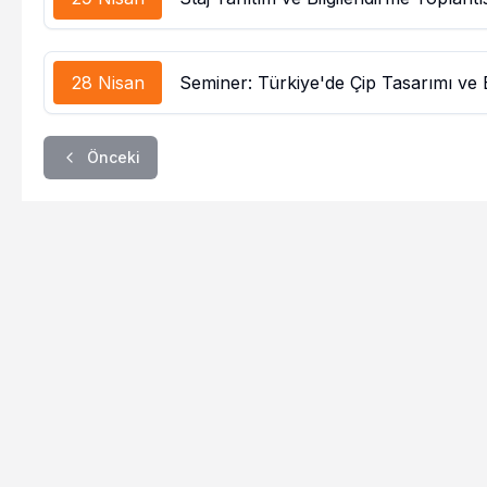
28 Nisan
Seminer: Türkiye'de Çip Tasarımı v
Önceki