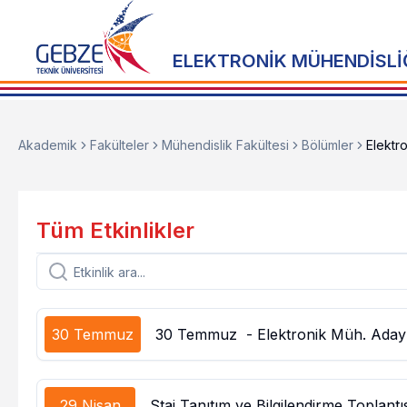
ELEKTRONİK MÜHENDİSLİ
Akademik
Fakülteler
Mühendislik Fakültesi
Bölümler
Elektr
Tüm Etkinlikler
30 Temmuz
30 Temmuz - Elektronik Müh. Aday Öğ
29 Nisan
Staj Tanıtım ve Bilgilendirme Toplantı