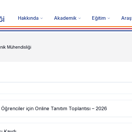
Hakkında
Akademik
Eğitim
Araş
Ğİ
onik Mühendisliği
renciler için Online Tanıtım Toplantısı – 2026
sı Kaydı