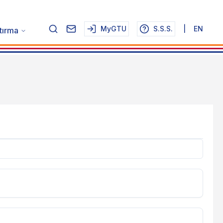
MyGTU
S.S.S.
|
EN
tırma