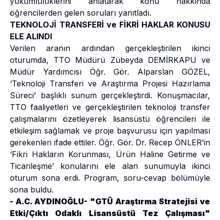
yükümlülüklerini anlatarak konu hakkında
öğrencilerden gelen soruları yanıtladı.
TEKNOLOJİ TRANSFERİ ve FİKRİ HAKLAR KONUSU
ELE ALINDI
Verilen aranın ardından gerçekleştirilen ikinci
oturumda, TTO Müdürü Zübeyda DEMİRKAPU ve
Müdür Yardımcısı Öğr. Gör. Alparslan GÖZEL,
‘Teknoloji Transferi ve Araştırma Projesi Hazırlama
Süreci’ başlıklı sunum gerçekleştirdi. Konuşmacılar,
TTO faaliyetleri ve gerçekleştirilen teknoloji transfer
çalışmalarını özetleyerek lisansüstü öğrencileri ile
etkileşim sağlamak ve proje başvurusu için yapılması
gerekenleri ifade ettiler. Öğr. Gör. Dr. Recep ÖNLER’in
‘Fikri Hakların Korunması, Ürün Haline Getirme ve
Ticarileşme’ konularını ele alan sunumuyla ikinci
oturum sona erdi. Program, soru-cevap bölümüyle
sona buldu.
- A.C. AYDINOĞLU- "GTÜ Araştırma Stratejisi ve
Etki/Çıktı Odaklı Lisansüstü Tez Çalışması"