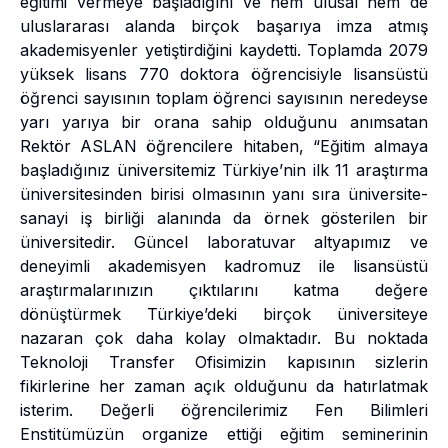
eğitimi vermeye başladığını ve hem ulusal hem de
uluslararası alanda birçok başarıya imza atmış
akademisyenler yetiştirdiğini kaydetti. Toplamda 2079
yüksek lisans 770 doktora öğrencisiyle lisansüstü
öğrenci sayısının toplam öğrenci sayısının neredeyse
yarı yarıya bir orana sahip olduğunu anımsatan
Rektör ASLAN öğrencilere hitaben, “Eğitim almaya
başladığınız üniversitemiz Türkiye’nin ilk 11 araştırma
üniversitesinden birisi olmasının yanı sıra üniversite-
sanayi iş birliği alanında da örnek gösterilen bir
üniversitedir. Güncel laboratuvar altyapımız ve
deneyimli akademisyen kadromuz ile lisansüstü
araştırmalarınızın çıktılarını katma değere
dönüştürmek Türkiye’deki birçok üniversiteye
nazaran çok daha kolay olmaktadır. Bu noktada
Teknoloji Transfer Ofisimizin kapısının sizlerin
fikirlerine her zaman açık olduğunu da hatırlatmak
isterim. Değerli öğrencilerimiz Fen Bilimleri
Enstitümüzün organize ettiği eğitim seminerinin