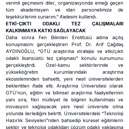
verimli geçmesini diler, organizasyonda emeği geçen
tüm akademisyen ve idari personelimize de
teşekkürlerimi sunarım.” ifadesini kullandı.
ETKİ-ÇIKTI ODAKLI TEZ ÇALIŞMALARI
KALKINMAYA KATKI SAĞLAYACAK
Daha sonra Fen Bilimleri Enstitüsü adına açılış
konuşmasını gerçekleştiren Prof. Dr. Arif Çağdaş
AYDINOĞLU, “GTÜ araştırma stratejisi ve etki/çıktı
odaklı lisansüstü tez çalışması” konulu sunumunu
gerçekleştirdi. Özel-kamu sektörlerinde ve
yükseköğretim kurumlarındaki araştırma
ekosisteminden bahsetti, yeni nesil üniversitelerden
beklentileri ifade etti. Araştırma Üniversitesi olarak
GTÜ’nün, eğitim ve bilimsel araştırma faaliyetlerinin
yanı sıra, fikri mülkiyet ile bilginin kullanılması ve
inovasyon sağlayacak yeni nesil üniversite olma
yolunda ilerlediğini belirtti. Üniversitelerdeki “Teknoloji
Hazırlık Seviyeleri”nden bahsedip küresel eğilimlerin
sektör ve teknoloji odaklıdan çözüm odaklı yaklaşıma