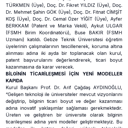
TÜRKMEN (Üye), Doç. Dr. Fikret YILDIZ (Üye), Doç.
Dr. Mehmet Şahin GÖK (Üye), Doç. Dr. Fitnat CİMŞİT
KOŞ (Üye), Doç. Dr. Cemal Özer YİĞİT (Üye), Ayfer
BERKKAM (Patent ve Marka Vekili), Aykut ULGAR
(FSMH Birim Koordinatörü), Buse BAKIR (FSMH
Uzmanı) katıldı. Gebze Teknik Üniversitesi öğretim
üyelerinin çalışmalarının tescillenerek, koruma altına
alınması adına iki ayda bir toplanacak olan kurul,
patent başvurularını değerlendirerek, ticari boyut
kazanmasına da karar verecek.
BİLGİNİN TİCARİLEŞMESİ İÇİN YENİ MODELLER
KAPIDA
Kurul Başkanı Prof. Dr. Arif Çağdaş AYDINOĞLU,
“Gelişen teknoloji ile üniversiteler mevcut vizyonlarını
değiştirip, bilginin ticari boyut ve değer kazanması
adına inovatif yaklaşımlar sağlaması gerekmektedir.
Üreten ve geliştiren bir üniversite olarak bilginin
ticarileşmesi adına yeni modeller geliştirmekteyiz. Bu