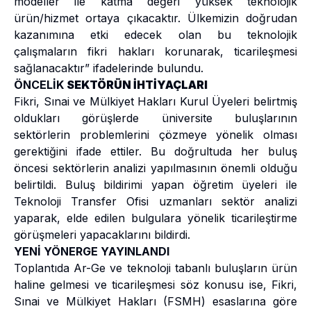
modeller ile katma değeri yüksek teknolojik
ürün/hizmet ortaya çıkacaktır. Ülkemizin doğrudan
kazanımına etki edecek olan bu teknolojik
çalışmaların fikri hakları korunarak, ticarileşmesi
sağlanacaktır” ifadelerinde bulundu.
ÖNCELİK
SEKTÖRÜN İHTİYAÇLARI
Fikri, Sınai ve Mülkiyet Hakları Kurul Üyeleri belirtmiş
oldukları görüşlerde üniversite buluşlarının
sektörlerin problemlerini çözmeye yönelik olması
gerektiğini ifade ettiler. Bu doğrultuda her buluş
öncesi sektörlerin analizi yapılmasının önemli olduğu
belirtildi. Buluş bildirimi yapan öğretim üyeleri ile
Teknoloji Transfer Ofisi uzmanları sektör analizi
yaparak, elde edilen bulgulara yönelik ticarileştirme
görüşmeleri yapacaklarını bildirdi.
YENİ YÖNERGE YAYINLANDI
Toplantıda Ar-Ge ve teknoloji tabanlı buluşların ürün
haline gelmesi ve ticarileşmesi söz konusu ise, Fikri,
Sınai ve Mülkiyet Hakları (FSMH) esaslarına göre