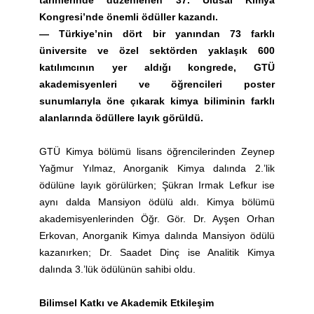
tarihlerinde düzenlenen 37. Ulusal Kimya
Kongresi’nde önemli ödüller kazandı.
—
Türkiye’nin dört bir yanından 73 farklı
üniversite ve özel sektörden yaklaşık 600
katılımcının yer aldığı kongrede, GTÜ
akademisyenleri ve öğrencileri poster
sunumlarıyla öne çıkarak kimya biliminin farklı
alanlarında ödüllere layık görüldü.
GTÜ Kimya bölümü lisans öğrencilerinden Zeynep
Yağmur Yılmaz, Anorganik Kimya dalında 2.’lik
ödülüne layık görülürken; Şükran Irmak Lefkur ise
aynı dalda Mansiyon ödülü aldı. Kimya bölümü
akademisyenlerinden Öğr. Gör. Dr. Ayşen Orhan
Erkovan, Anorganik Kimya dalında Mansiyon ödülü
kazanırken; Dr. Saadet Dinç ise Analitik Kimya
dalında 3.’lük ödülünün sahibi oldu.
Bilimsel Katkı ve Akademik Etkileşim