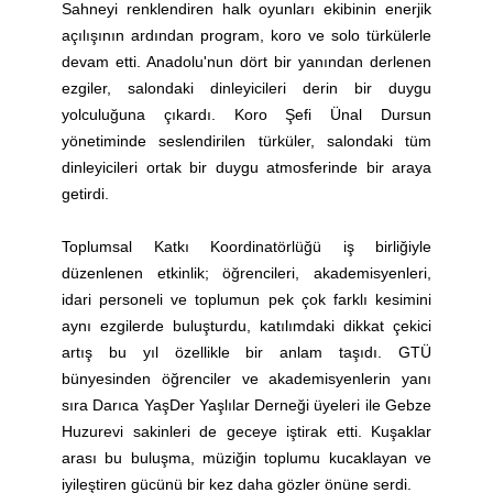
Sahneyi renklendiren halk oyunları ekibinin enerjik
açılışının ardından program, koro ve solo türkülerle
devam etti. Anadolu'nun dört bir yanından derlenen
ezgiler, salondaki dinleyicileri derin bir duygu
yolculuğuna çıkardı. Koro Şefi Ünal Dursun
yönetiminde seslendirilen türküler, salondaki tüm
dinleyicileri ortak bir duygu atmosferinde bir araya
getirdi.
Toplumsal Katkı Koordinatörlüğü iş birliğiyle
düzenlenen etkinlik; öğrencileri, akademisyenleri,
idari personeli ve toplumun pek çok farklı kesimini
aynı ezgilerde buluşturdu, katılımdaki dikkat çekici
artış bu yıl özellikle bir anlam taşıdı. GTÜ
bünyesinden öğrenciler ve akademisyenlerin yanı
sıra Darıca YaşDer Yaşlılar Derneği üyeleri ile Gebze
Huzurevi sakinleri de geceye iştirak etti. Kuşaklar
arası bu buluşma, müziğin toplumu kucaklayan ve
iyileştiren gücünü bir kez daha gözler önüne serdi.