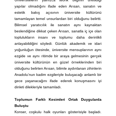
Üniversitelerin yalnızca teorik bilginin üretildiği
yapılar olmadığını ifade eden Arısan, sanatın ve
estetik bakış açısının üniversite kültürünü
tamamlayan temel unsurlardan biri olduğunu belirtti.
Bilimsel yaratıcılık ile sanatın aynı kaynaktan
beslendiğine dikkat çeken Arısan, sanatla iç içe olan
toplulukların insanı ve toplumu daha derinlikli
anlayabildiğini söyledi. Günlük akademik ve idari
yoğunluğun ötesinde, üniversite mensuplarının aynı
ezgide ve aynı ritimde bir araya gelmesinin gerçek
üniversite kültürünün en güzel örneklerinden biri
olduğunu belirten Arısan, bilimle aydınlanan zihinlerin
Anadolu’nun kadim ezgileriyle buluşacağı anlamlı bir
gece yaşanacağını ifade ederek konuşmasını iyi
dinleti dilekleriyle tamamladı.
Toplumun Farklı Kesimleri Ortak Duygularda
Buluştu
Konser, coşkulu halk oyunları gösterisiyle başladı.