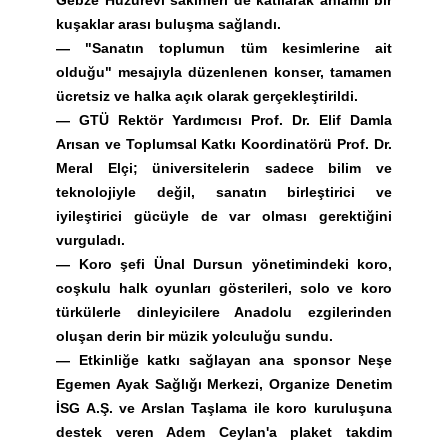
Gebze Huzurevi sakinleri de katılarak anlamlı bir
kuşaklar arası buluşma sağlandı.
—
"Sanatın toplumun tüm kesimlerine ait
olduğu" mesajıyla düzenlenen konser, tamamen
ücretsiz ve halka açık olarak gerçekleştirildi.
—
GTÜ Rektör Yardımcısı Prof. Dr. Elif Damla
Arısan ve Toplumsal Katkı Koordinatörü Prof. Dr.
Meral Elçi; üniversitelerin sadece bilim ve
teknolojiyle değil, sanatın birleştirici ve
iyileştirici gücüyle de var olması gerektiğini
vurguladı.
—
Koro şefi Ünal Dursun yönetimindeki koro,
coşkulu halk oyunları gösterileri, solo ve koro
türkülerle dinleyicilere Anadolu ezgilerinden
oluşan derin bir müzik yolculuğu sundu.
—
Etkinliğe katkı sağlayan ana sponsor Neşe
Egemen Ayak Sağlığı Merkezi, Organize Denetim
İSG A.Ş. ve Arslan Taşlama ile koro kuruluşuna
destek veren Adem Ceylan'a plaket takdim