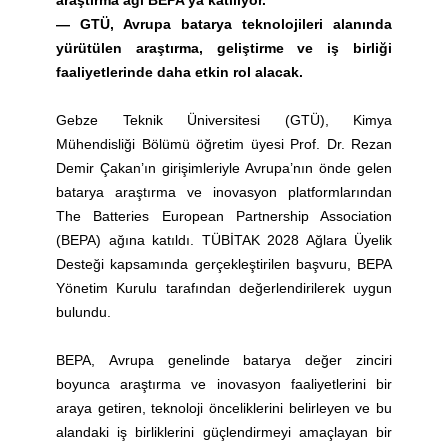
araştırma ağı BEPA’ya katılıyor.
—
GTÜ, Avrupa batarya teknolojileri alanında
yürütülen araştırma, geliştirme ve iş birliği
faaliyetlerinde daha etkin rol alacak.
Gebze Teknik Üniversitesi (GTÜ), Kimya
Mühendisliği Bölümü öğretim üyesi Prof. Dr. Rezan
Demir Çakan’ın girişimleriyle Avrupa’nın önde gelen
batarya araştırma ve inovasyon platformlarından
The Batteries European Partnership Association
(BEPA) ağına katıldı. TÜBİTAK 2028 Ağlara Üyelik
Desteği kapsamında gerçekleştirilen başvuru, BEPA
Yönetim Kurulu tarafından değerlendirilerek uygun
bulundu.
BEPA, Avrupa genelinde batarya değer zinciri
boyunca araştırma ve inovasyon faaliyetlerini bir
araya getiren, teknoloji önceliklerini belirleyen ve bu
alandaki iş birliklerini güçlendirmeyi amaçlayan bir