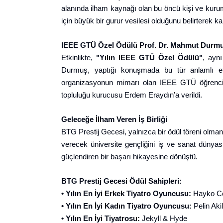
alanında ilham kaynağı olan bu öncü kişi ve kuruml
için büyük bir gurur vesilesi olduğunu belirterek k
IEEE GTÜ Özel Ödülü Prof. Dr. Mahmut Durmuş
Etkinlikte,
"Yılın IEEE GTÜ Özel Ödülü"
, ayn
Durmuş, yaptığı konuşmada bu tür anlamlı etki
organizasyonun mimarı olan IEEE GTÜ öğrenciler
topluluğu kurucusu Erdem Eraydın’a verildi.
Geleceğe İlham Veren İş Birliği
BTG Prestij Gecesi, yalnızca bir ödül töreni olma
verecek üniversite gençliğini iş ve sanat dünyası
güçlendiren bir başarı hikayesine dönüştü.
BTG Prestij Gecesi Ödül Sahipleri:
• Yılın En İyi Erkek Tiyatro Oyuncusu:
Hayko C
• Yılın En İyi Kadın Tiyatro Oyuncusu:
Pelin Akil
• Yılın En İyi Tiyatrosu:
Jekyll & Hyde