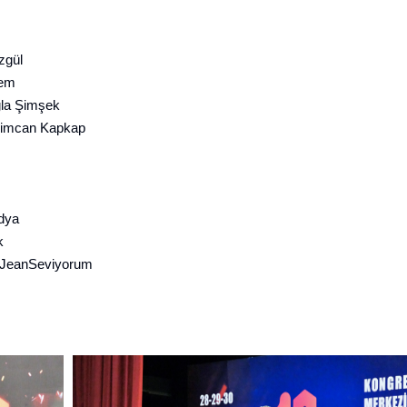
zgül
em
la Şimşek
imcan Kapkap
dya
k
#JeanSeviyorum