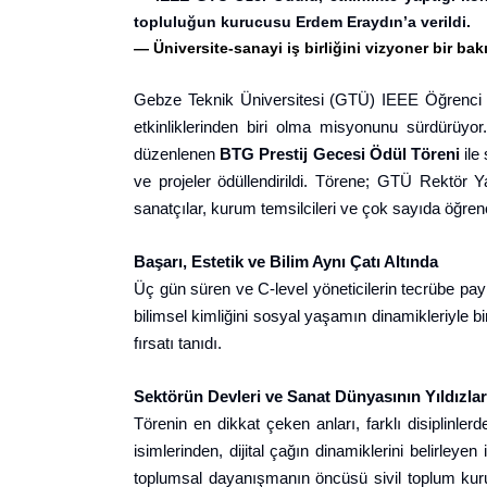
topluluğun kurucusu Erdem Eraydın’a verildi.
—
Üniversite-sanayi iş birliğini vizyoner bir b
Gebze Teknik Üniversitesi (GTÜ) IEEE Öğrenci Topl
etkinliklerinden biri olma misyonunu sürdürüyor.
düzenlenen
BTG Prestij Gecesi Ödül Töreni
ile
ve projeler ödüllendirildi. Törene; GTÜ Rektör 
sanatçılar, kurum temsilcileri ve çok sayıda öğrenci
Başarı, Estetik ve Bilim Aynı Çatı Altında
Üç gün süren ve C-level yöneticilerin tecrübe payl
bilimsel kimliğini sosyal yaşamın dinamikleriyle b
fırsatı tanıdı.
Sektörün Devleri ve Sanat Dünyasının Yıldızl
Törenin en dikkat çeken anları, farklı disiplinle
isimlerinden, dijital çağın dinamiklerini belirley
toplumsal dayanışmanın öncüsü sivil toplum kurulu