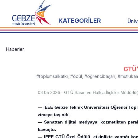
KATEGORİLER
Üniv
Haberler
GTÜ’
#toplumsalkatkı
,
#ödül
,
#öğrencibaşarı
,
#mutluka
03.05.2026 - GTÜ
Basın ve Halkla İlişkiler Müdürlü
—
IEEE Gebze Teknik Üniversitesi Öğrenci Toplul
zirveye taşındı.
—
Sanattan dijital medyaya, kozmetikten per
kavuştu.
—
IEEE GTÜ Özel Ödülü, etkinlikte yaptığı ko