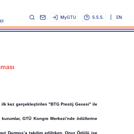
MyGTU
S.S.S.
|
EN
ci
şması
lk kez gerçekleştirilen "BTG Prestij Gecesi" ile
e kurumlar, GTÜ Kongre Merkezi’nde ödüllerine
hmut Durmuş’a takdim edilirken, Onur Ödülü ise