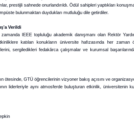
ar, prestijli sahnede onurlandırıldı. Ödül sahipleri yaptıkları konuş
ampüste bulunmaktan duydukları mutluluğu dile getirdiler.
’a Verildi
ı zamanda IEEE topluluğu akademik danışmanı olan Rektör Yardım
nliklere katılan konukların üniversite hafızasında her zaman ö
ini, sergiledikleri fedakârca çalışmalar ve kurumsal başarıların
nın ötesinde, GTÜ öğrencilerinin vizyoner bakış açısını ve organizasy
nın liderleriyle aynı atmosferde buluşturan etkinlik, üniversitenin
epkin