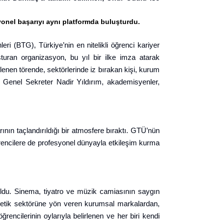
syonel başarıyı aynı platformda buluşturdu.
ri (BTG), Türkiye’nin en nitelikli öğrenci kariyer
uşturan organizasyon, bu yıl bir ilke imza atarak
en törende, sektörlerinde iz bırakan kişi, kurum
, Genel Sekreter Nadir Yıldırım, akademisyenler,
ının taçlandırıldığı bir atmosfere bıraktı. GTÜ’nün
öğrencilere de profesyonel dünyayla etkileşim kurma
r oldu. Sinema, tiyatro ve müzik camiasının saygın
 kozmetik sektörüne yön veren kurumsal markalardan,
encilerinin oylarıyla belirlenen ve her biri kendi