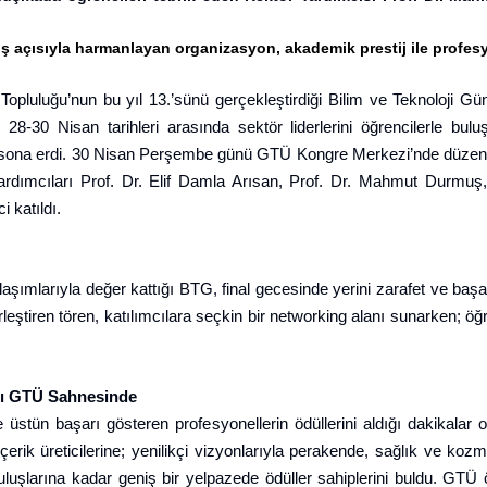
akış açısıyla harmanlayan organizasyon, akademik prestij ile profe
uluğu’nun bu yıl 13.’sünü gerçekleştirdiği Bilim ve Teknoloji Günle
 28-30 Nisan tarihleri arasında sektör liderlerini öğrencilerle bul
 sona erdi. 30 Nisan Perşembe günü GTÜ Kongre Merkezi’nde düzenlen
Yardımcıları Prof. Dr. Elif Damla Arısan, Prof. Dr. Mahmut Durmuş
 katıldı.
aşımlarıyla değer kattığı BTG, final gecesinde yerini zarafet ve başar
irleştiren tören, katılımcılara seçkin bir networking alanı sunarken; 
arı GTÜ Sahnesinde
rde üstün başarı gösteren profesyonellerin ödüllerini aldığı dakikala
en içerik üreticilerine; yenilikçi vizyonlarıyla perakende, sağlık ve
şlarına kadar geniş bir yelpazede ödüller sahiplerini buldu. GTÜ öğr