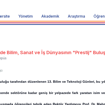
ersite
Yönetim
Akademik
Araştırma
Öğren
de Bilim, Sanat ve İş Dünyasının "Prestij" Bulu
mpüs
ğü
uğu tarafından düzenlenen 13. Bilim ve Teknoloji Günleri, bu yıl i
akende sektörüne kadar geniş bir yelpazede fark yaratan isim v
nuşmada öğrencileri tebrik eden Rektör Yardımcısı Prof. Dr. Ma