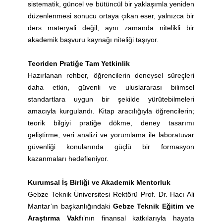
sistematik, güncel ve bütüncül bir yaklaşımla yeniden
düzenlenmesi sonucu ortaya çıkan eser, yalnızca bir
ders materyali değil, aynı zamanda nitelikli bir
akademik başvuru kaynağı niteliği taşıyor.
Teoriden Pratiğe Tam Yetkinlik
Hazırlanan rehber, öğrencilerin deneysel süreçleri
daha etkin, güvenli ve uluslararası bilimsel
standartlara uygun bir şekilde yürütebilmeleri
amacıyla kurgulandı. Kitap aracılığıyla öğrencilerin;
teorik bilgiyi pratiğe dökme, deney tasarımı
geliştirme, veri analizi ve yorumlama ile laboratuvar
güvenliği konularında güçlü bir formasyon
kazanmaları hedefleniyor.
Kurumsal İş Birliği ve Akademik Mentorluk
Gebze Teknik Üniversitesi Rektörü Prof. Dr. Hacı Ali
Mantar’ın başkanlığındaki
Gebze Teknik Eğitim ve
Araştırma Vakfı
’nın finansal katkılarıyla hayata