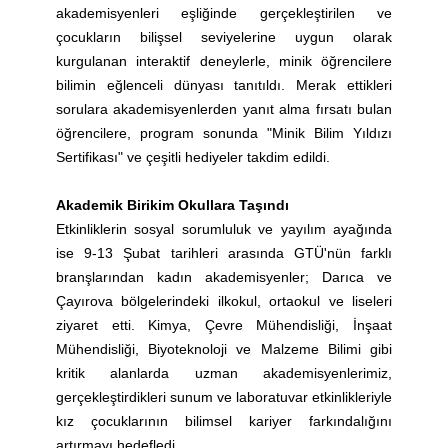
akademisyenleri eşliğinde gerçekleştirilen ve
çocukların bilişsel seviyelerine uygun olarak
kurgulanan interaktif deneylerle, minik öğrencilere
bilimin eğlenceli dünyası tanıtıldı. Merak ettikleri
sorulara akademisyenlerden yanıt alma fırsatı bulan
öğrencilere, program sonunda "Minik Bilim Yıldızı
Sertifikası" ve çeşitli hediyeler takdim edildi.
Akademik Birikim Okullara Taşındı
Etkinliklerin sosyal sorumluluk ve yayılım ayağında
ise 9-13 Şubat tarihleri arasında GTÜ'nün farklı
branşlarından kadın akademisyenler; Darıca ve
Çayırova bölgelerindeki ilkokul, ortaokul ve liseleri
ziyaret etti. Kimya, Çevre Mühendisliği, İnşaat
Mühendisliği, Biyoteknoloji ve Malzeme Bilimi gibi
kritik alanlarda uzman akademisyenlerimiz,
gerçekleştirdikleri sunum ve laboratuvar etkinlikleriyle
kız çocuklarının bilimsel kariyer farkındalığını
artırmayı hedefledi.