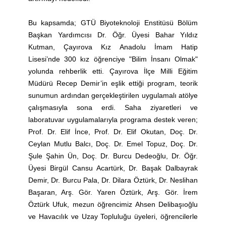
Bu kapsamda; GTÜ Biyoteknoloji Enstitüsü Bölüm
Başkan Yardımcısı Dr. Öğr. Üyesi Bahar Yıldız
Kutman, Çayırova Kız Anadolu İmam Hatip
Lisesi’nde 300 kız öğrenciye "Bilim İnsanı Olmak"
yolunda rehberlik etti. Çayırova İlçe Milli Eğitim
Müdürü Recep Demir’in eşlik ettiği program, teorik
sunumun ardından gerçekleştirilen uygulamalı atölye
çalışmasıyla sona erdi. Saha ziyaretleri ve
laboratuvar uygulamalarıyla programa destek veren;
Prof. Dr. Elif İnce, Prof. Dr. Elif Okutan, Doç. Dr.
Ceylan Mutlu Balcı, Doç. Dr. Emel Topuz, Doç. Dr.
Şule Şahin Ün, Doç. Dr. Burcu Dedeoğlu, Dr. Öğr.
Üyesi Birgül Cansu Acartürk, Dr. Başak Dalbayrak
Demir, Dr. Burcu Pala, Dr. Dilara Öztürk, Dr. Neslihan
Başaran, Arş. Gör. Yaren Öztürk, Arş. Gör. İrem
Öztürk Ufuk, mezun öğrencimiz Ahsen Delibaşıoğlu
ve Havacılık ve Uzay Topluluğu üyeleri, öğrencilerle