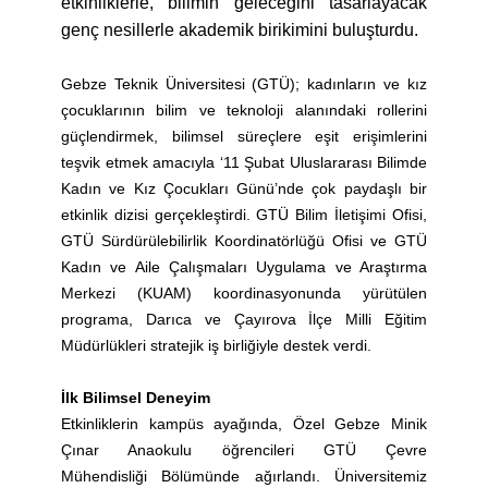
etkinliklerle, bilimin geleceğini tasarlayacak
genç nesillerle akademik birikimini buluşturdu.
Gebze Teknik Üniversitesi (GTÜ); kadınların ve kız
çocuklarının bilim ve teknoloji alanındaki rollerini
güçlendirmek, bilimsel süreçlere eşit erişimlerini
teşvik etmek amacıyla ‘11 Şubat Uluslararası Bilimde
Kadın ve Kız Çocukları Günü’nde çok paydaşlı bir
etkinlik dizisi gerçekleştirdi. GTÜ Bilim İletişimi Ofisi,
GTÜ Sürdürülebilirlik Koordinatörlüğü Ofisi ve GTÜ
Kadın ve Aile Çalışmaları Uygulama ve Araştırma
Merkezi (KUAM) koordinasyonunda yürütülen
programa, Darıca ve Çayırova İlçe Milli Eğitim
Müdürlükleri stratejik iş birliğiyle destek verdi.
İlk Bilimsel Deneyim
Etkinliklerin kampüs ayağında, Özel Gebze Minik
Çınar Anaokulu öğrencileri GTÜ Çevre
Mühendisliği Bölümünde ağırlandı. Üniversitemiz