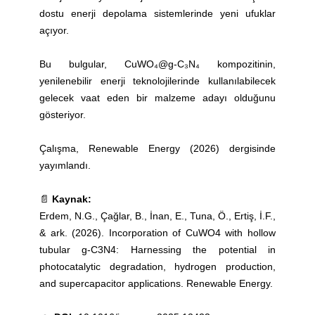
dostu enerji depolama sistemlerinde yeni ufuklar
açıyor.
Bu bulgular, CuWO₄@g-C₃N₄ kompozitinin,
yenilenebilir enerji teknolojilerinde kullanılabilecek
gelecek vaat eden bir malzeme adayı olduğunu
gösteriyor.
Çalışma, Renewable Energy (2026) dergisinde
yayımlandı.
📄
Kaynak:
Erdem, N.G., Çağlar, B., İnan, E., Tuna, Ö., Ertiş, İ.F.,
& ark. (2026). Incorporation of CuWO4 with hollow
tubular g-C3N4: Harnessing the potential in
photocatalytic degradation, hydrogen production,
and supercapacitor applications. Renewable Energy.