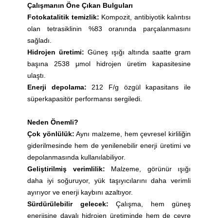
Çalışmanın Öne Çıkan Bulguları
Fotokatalitik temizlik:
Kompozit, antibiyotik kalıntısı
olan tetrasiklinin %83 oranında parçalanmasını
sağladı.
Hidrojen üretimi:
Güneş ışığı altında saatte gram
başına 2538 μmol hidrojen üretim kapasitesine
ulaştı.
Enerji depolama:
212 F/g özgül kapasitans ile
süperkapasitör performansı sergiledi.
Neden Önemli?
Çok yönlülük:
Aynı malzeme, hem çevresel kirliliğin
giderilmesinde hem de yenilenebilir enerji üretimi ve
depolanmasında kullanılabiliyor.
Geliştirilmiş verimlilik:
Malzeme, görünür ışığı
daha iyi soğuruyor, yük taşıyıcılarını daha verimli
ayırıyor ve enerji kaybını azaltıyor.
Sürdürülebilir gelecek:
Çalışma, hem güneş
enerjisine dayalı hidrojen üretiminde hem de çevre