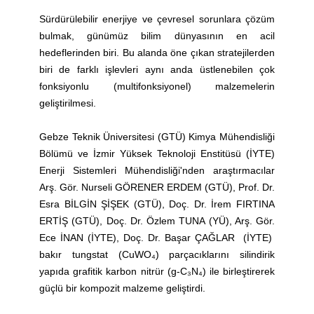
Sürdürülebilir enerjiye ve çevresel sorunlara çözüm
bulmak, günümüz bilim dünyasının en acil
hedeflerinden biri. Bu alanda öne çıkan stratejilerden
biri de farklı işlevleri aynı anda üstlenebilen çok
fonksiyonlu (multifonksiyonel) malzemelerin
geliştirilmesi.
Gebze Teknik Üniversitesi (GTÜ) Kimya Mühendisliği
Bölümü ve İzmir Yüksek Teknoloji Enstitüsü (İYTE)
Enerji Sistemleri Mühendisliği'nden araştırmacılar
Arş. Gör. Nurseli GÖRENER ERDEM (GTÜ), Prof. Dr.
Esra BİLGİN ŞİŞEK (GTÜ), Doç. Dr. İrem FIRTINA
ERTİŞ (GTÜ), Doç. Dr. Özlem TUNA (YÜ), Arş. Gör.
Ece İNAN (İYTE), Doç. Dr. Başar ÇAĞLAR (İYTE)
bakır tungstat (CuWO₄) parçacıklarını silindirik
yapıda grafitik karbon nitrür (g-C₃N₄) ile birleştirerek
güçlü bir kompozit malzeme geliştirdi.