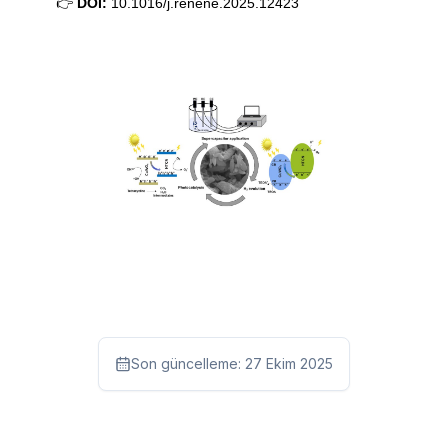
👉
DOI:
10.1016/j.renene.2025.12423
Son güncelleme:
27 Ekim 2025