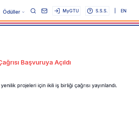
MyGTU
S.S.S.
|
EN
Ödüller
 Çağrısı Başvuruya Açıldı
projeleri için ikili iş birliği çağrısı yayınlandı.