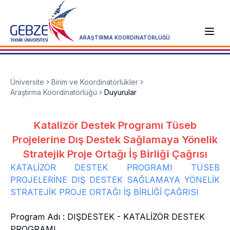
ARAŞTIRMA KOORDİNATÖRLÜĞÜ
Üniversite
Birim ve Koordinatörlükler
Araştırma Koordinatörlüğü
Duyurular
Katali̇zör Destek Programı Tüseb
Projeleri̇ne Dış Destek Sağlamaya Yöneli̇k
Strateji̇k Proje Ortağı İş Bi̇rli̇ği̇ Çağrısı
KATALİZÖR DESTEK PROGRAMI TÜSEB
PROJELERİNE DIŞ DESTEK SAĞLAMAYA YÖNELİK
STRATEJİK PROJE ORTAĞI İŞ BİRLİĞİ ÇAĞRISI
Program Adı : DIŞDESTEK - KATALİZÖR DESTEK
PROGRAMI