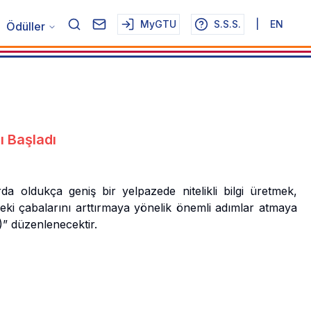
MyGTU
S.S.S.
|
EN
Ödüller
ı Başladı
da oldukça geniş bir yelpazede nitelikli bilgi üretmek,
eki çabalarını arttırmaya yönelik önemli adımlar atmaya
)” düzenlenecektir.