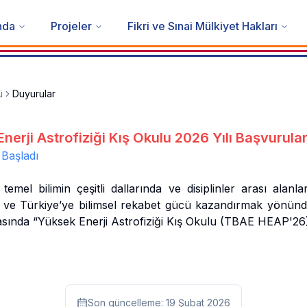
nda
Projeler
Fikri ve Sınai Mülkiyet Hakları
ü
Duyurular
nerji Astrofiziği Kış Okulu 2026 Yılı Başvurular
 Başladı
el bilimin çeşitli dallarında ve disiplinler arası alanlar
mek ve Türkiye’ye bilimsel rekabet gücü kazandırmak yönünd
asında “Yüksek Enerji Astrofiziği Kış Okulu (TBAE HEAP'26
Son güncelleme:
19 Şubat 2026