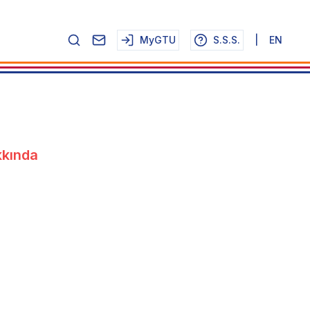
MyGTU
S.S.S.
|
EN
kkında