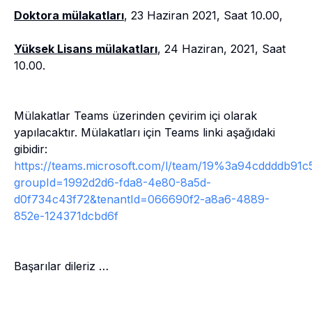
Doktora mülakatları
, 23 Haziran 2021, Saat 10.00,
Yüksek Lisans mülakatları
, 24 Haziran, 2021, Saat
10.00.
Mülakatlar Teams üzerinden çevirim içi olarak
yapılacaktır. Mülakatları için Teams linki aşağıdaki
gibidir:
https://teams.microsoft.com/l/team/19%3a94cddddb91
groupId=1992d2d6-fda8-4e80-8a5d-
d0f734c43f72&tenantId=066690f2-a8a6-4889-
852e-124371dcbd6f
Başarılar dileriz …