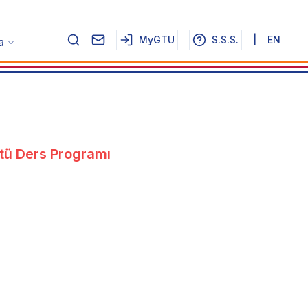
MyGTU
S.S.S.
|
EN
a
tü Ders Programı