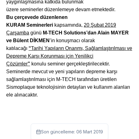
yaygınlaşmasına katkıda bulunmak
üzere seminerler düzenlemeye devam etmektedir.
Bu çerçevede düzenlenen
KURAM Seminerleri
kapsamında,
20 Şubat 2019
Çarşamba
günü
M-TECH Solutions’dan Alain MAYER
ve Bülent DİKMEN
’in konuşmacı olarak
katılacağı
“
Tarihi Yapıların Onarımı, Sağlamlaştırılması ve
Depreme Karşı Korunması için Yenilikçi
Çözümler
”
konulu seminer gerçekleştirilecektir.
Seminerde mevcut ve yeni yapıların depreme karşı
sağlamlaştırılması için M-TECH tarafından üretilen
Sismoplaque teknolojisinin detayları ve kullanım alanları
ele alınacaktır.
Son güncelleme:
06 Mart 2019