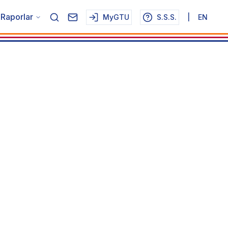
Raporlar
MyGTU
S.S.S.
|
EN