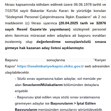
fıkrası kapsamında istihdam edilmek üzere 06.06.1978 tarihli ve
7/15754 sayılı Bakanlar Kurulu Kararı ile yürürlüğe konulan
“Sözleşmeli Personel Çalıştırılmasına İlişkin Esasların” ek 2 nci
maddesinin (c) fıkrası uyarınca
(20.04.2025 tarih ve 32876
sayılı Resmî Gazete’de yayımlanan)
sözleşmeli personel
alımı ilanımıza müracaat eden adaylara ait başvuru evrakları
incelenmiş olup
değerlendirme sonuçları/sözlü sınava
girmeye hak kazanan aday listesi açıklanmıştır.
Başvuru sonuçlarına
“Kariyer
Kapısı”
https://isealimkariyerkapisi.cbiko.gov.tr
web adresinden
ulaşılabilecektir.
- Sözlü sınav aşamasına kalan adaylar, sol menüde yer
alan
Sınavlarım/Mülakatlarım
bölümünden detaylara
erişebilir.
- Başvurusu iptal edilen veya sözlü sınav sıralamasına
giremeyen adaylar ise
Başvurularım > İptal Edilen
Başvurularım
menüsünden sonuçlarını görüntüleyebilir.