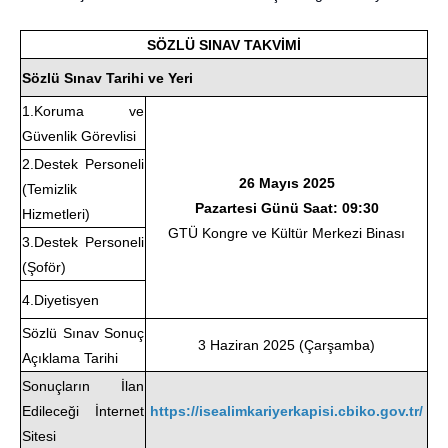
SÖZLÜ SINAV TAKVİMİ
Sözlü Sınav Tarihi ve Yeri
1.Koruma ve
Güvenlik Görevlisi
2.Destek Personeli
26 Mayıs 2025
(Temizlik
Pazartesi Günü Saat: 09:30
Hizmetleri)
GTÜ Kongre ve Kültür Merkezi Binası
3.Destek Personeli
(Şoför)
4.Diyetisyen
Sözlü Sınav Sonuç
3 Haziran 2025 (Çarşamba)
Açıklama Tarihi
Sonuçların İlan
Edileceği İnternet
https://isealimkariyerkapisi.cbiko.gov.tr/
Sitesi