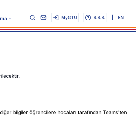
MyGTU
S.S.S.
|
EN
rma
lecektir.
e diğer bilgiler öğrencilere hocaları tarafından Teams'ten