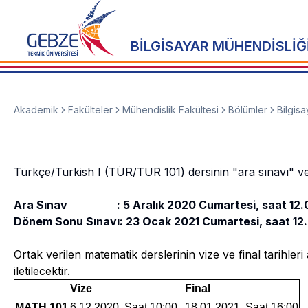
BİLGİSAYAR MÜHENDİSLİĞ
Akademik
Fakülteler
Mühendislik Fakültesi
Bölümler
Bilgis
Türkçe/Turkish I (TÜR/TUR 101) dersinin "ara sınavı" ve "
Ara Sınav : 5 Aralık 2020 Cumartesi, saat 12.
Dönem Sonu Sınavı: 23 Ocak 2021 Cumartesi, saat 12
Ortak verilen matematik derslerinin vize ve final tarihler
iletilecektir.
Vize
Final
MATH 101
6.12.2020, Saat 10:00
18.01.2021, Saat 16:00